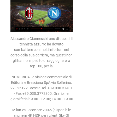
Alessandro Giannessi è uno di questi. Il tennista azzurro ha dovuto combattere con molti infortuni nel corso della sua carriera, ma questi non gli hanno impedito di raggiugnere la top 100, per la.

NUMERICA - divisione commerciale di Editoriale Bresciana SpA via Solferino, 22 - 25122 Brescia Tel. +39.030.37401 - Fax +39.030.3772300. Orario nei giorni feriali: 9.00 - 12.30; 14.30 - 19.00

Milan vs Lecce ore 20:45 [disponibile anche in 4K HDR per i clienti Sky Q] Satellite e Fibra: diretta esclusiva su Sky Sport Uno HD (canale 201), Sky Sport Serie A HD (canale 202) e Sky Sport 251 Digitale Terrestre: diretta esclusiva su Sky Sport Uno (in SD can. 482, in HD can. 472) e Sky Sport Serie A (in SD can. 483, in HD can. 473)

Milan-Napoli streaming e diretta tv: ecco dove vederla 15 ore fa — Diretta tv e streaming Milan-Napoli. Partita: Milan-Napoli. Data: domenica 11 febbraio 2024. Dove: Stadio Giuseppe Meazza (Milano). Orario: 20 ...

Milan Napoli dirett | Luma Learning Center Newsletters Post 12 ore fa — Diretta Milan-Napoli ore 20:45: dove vederla in tv, in streaming e formazioni ufficiali · Milan ospita sul prato di San Siro il · Napoli campione ...

Spal-Milan Tabellino Highlights pareggio al 94′ grazie ad un’autorete di Vicari. Bruttissimo Milan nel primo tempo, meglio i rossoneri nella ripresa che riescono a pareggiare un match che sembrava ormai perso, sfortunata la Spal che con un a vittoria potevano ancora sperare nella salvezza.

Olympiakos-Wolverhampton oggi in tv e streaming: orario e su che canale vederla in diretta. by Alessandro Amoruso . Georgios Karaiskakis Stadiu, foto Mark Freeman CC BY 2.0. Il programma dell’incontro tra Olympiakos-Wolverhampton, valevole l’andata …

Formato. Partecipano alla fase a eliminazione diretta i 16 club che si sono classificati al primo o al secondo posto nei rispettivi gruppi della fase a gironi della UEFA Champions League.. Ogni turno della fase a eliminazione diretta, eccetto la finale, viene disputato in gara doppia (andata e ritorno), in modo che ogni squadra possa giocare una gara in casa.

Lecce-Milan si giocherà lunedì alle 19:30 allo stadio “Via del Mare” di Lecce. Sarà visibile in diretta TV su Sky Sport Serie A (canale 202). La telecronaca sarà affidata a Marinozzi e Orsi. La stessa trasmissione sarà disponibile anche in diretta streaming tramite Sky Go, il …

16 hours ago · Le probabili formazioni di Lecce-Brescia, match della trentacinquesima giornata di Serie A 2019/2020. Fischio d’inizio alle 21:45 di mercoledì 22 luglio nella cornice dello Stadio Via del Mare. La partita sarà trasmessa in diretta esclusiva su Sky Sport e in streaming su Sky Go.

Si può usare il nostro modulo per contattarci. CONCERTO.it è la piattaforma eLearning dedicata agli Ordini dei commercialisti e ai loro iscritti, accreditata dal Consiglio Nazionale DCEC per l’erogazione della Formazione Professionale Continua.

Europa League, Bayer Leverkusen-Porto pronostico 20 febbraio: analisi, quote, statistiche e probabili formazioni dei 16esimi Bayer Leverkusen-Porto pronostico 20 febbraio: analisi, quote, statistiche e probabili formazioni dell’andata dei 16esimi di finale di Europa League. Bayer Leverkusen-Porto pronostico 20 febbraio: il cammino Il Bayer Leverkusen sfida il Porto nell’andata dei 16esimi.

Internazionale - Live Soccer TV - Elenchi programmi TV calcistici, Live stream ufficiali, Risultati delle partite in diretta, Partite, Classifiche, Risultati, Notizie, Pub e highlights video

FINLANDIA (g.t.) – Il Vammalan Lentopallo, dopo essere stato in svantaggio 3-2 nella serie, completa la rimonta e si aggiudica lo scudetto vincendo in trasferata la decisiva gara 7. Finale: Gara 7 (28 aprile) Hurrikaani Loimaa – Vammalan Lentopallo 2-3 (21-25, 22-25, 25-20, 25-23, 10-15) Serie: 3-4 Top Scorer: Petrusevics 23, Jimmy Hernandez 20, Moilanen …

Pronostico e statistiche dell'incontro di calcio Academica Coimbra - SL Benfica B di Portogallo Segunda Liga del 01/09/2018. Disponibili anche tutti i pronostici …

GETAFE-REAL MADRID IN DIRETTA STREAMING TV. La partita di oggi pomeriggio delle ore 16:00 fra il Getafe e il Real Madrid, sarà visibile in diretta tv solo ed esclusivamente su DAZN. La piattaforma digitale si è infatti assicurata per la stagione 2019-2020 i diritti in esclusiva della Liga.

Pronostici calcio - Russian Football National League - Vedi il pronostico della partita Krasnodar Ii vs Yenisey Krasnoyarsk del 2019-11-13 13:00:00, consulta i precedenti e le statistiche rilevanti per realizzare previsioni vincenti.

La Primera División 2016-2017 è stata l'88ª edizione del massimo torneo calcistico argentino.La competizione è iniziata il 26 agosto 2016 e si è conclusa il 27 giugno 2017 con la vittoria del Boca Juniors.Gli Xeneizes di Buenos Aires si sono così aggiudicati il loro 32º titolo nazionale (dall'inizio dell'era professionistica del calcio argentino).

I Radiodervish compiono 20 anni, concerto in diretta su Radio3 Rai Domenica 30 dicembre il gruppo di Nabil Salameh e Michele Lobaccaro sarà ospite della trasmissione «Zazà» su Radio 3, con un.

Scopri dove puoi vedere il Film Jumanji - Benvenuti nella Giungla in streaming legale. Per ogni piattaforma di streaming troverai la disponibilità in abbonamento, noleggio, acquisto e prezzi per.

Wiliete SC Recreativo Da Caala in diretta: scopri i risultati della partita Wiliete SC Recreativo Da Caala live e segui i tabellini in diretta Wiliete SC Recreativo Da Caala grazie al nostro livescore. Partita di Girabola giocata il 13/03/20 23:00

Segui la diretta live di RB Leipzig - Paris Saint Germain su Yahoo Eurosport. Scopri le formazioni, i commenti sulla partita e tutte le ultime notizie su RB Leipzig - Paris Saint Germain.

Rojadirecta - Come vedere gratis le partite in diretta live online. Rojadirecta; Streaming calcio Milan-Genoa rojadirecta streaming gratis: partita a porte chiuse diretta tv live online . 5 Marzo 2020. Alla fine si gioca. A porte chiuse, ma si gioca. Il campionato riparte. Chi fallirà.

La definizione Green Team che abbiamo dato al nostro gruppo di lavoro non è solo riferita alle nostre idee, ai nostri ideali, alla nostra impronta televisiva, ma è soprattutto un impegno che ci assumiamo con il nostro pubblico di telespettatori e di surfers di usare tutta la nostra sensibilità e il nostro coraggio per proporre un modello di sviluppo economico e sociale, molto diverso da.

Gil Vicente View events: More info: Sun: 08/03/20: PRL: Gil Vicente 1 - 1 Santa Clara View events: More info: Sun: 05/04/20: PRL: Marítimo PSTP Gil Vicente More info: Fri: 10/04/20: PRL: Gil Vicente 16 : 30

Il live di KFUM Oslo Kongsvinger risultati in diretta (e live video streaming online) in tempo reale, inizia il 18 ago 2020 alle 17:00 UTC in 1st Division, Norway.

Alessandro Giannessi ha passato il primo turno del torneo Challenger di Koblenz in Germania, eliminato Federico Gaio. Ne parlano anche altri media

21:45 Lecce-Sampdoria (Serie A) – Dazn e Dazn1. 22:00 Betis-Villarreal (Liga) – Dazn. Tutte le dirette di calcio da vedere in TV e streaming legalmente e non con Rojadirecta.

Foruden HTH Ligaen 2019/2020 live resultater kan du følge over 100 håndbold turneringer fra mere end 15 forskellige lande omkring i verden på FlashScore.dk. Bare klik på landets navn i vLa Roma non è partita per Siviglia. La Roma aveva in programma il volo charter per Siviglia alle 15.30 di oggi, in vista della partita in programma domani sera. Soltanto ad ora di pranzo, però, dopo una mattinata convulsa, è arrivata la decisione ufficiale: i giallorossi non partiranno alla volta del capoluogo andaluso.

Il calcio d’inizio di Atalanta-Hellas Verona sarà dato oggi, domenica 20 settembre 2015 alle 15:00, allo stadio Atleti Azzurri d’Italia di Bergamo.La partita verrà trasmessa in esclusiva solo sulla tv satellitare con abbonamento a Sky.Sarà il canale Sky calcio 4 Hd a trasmettere in diretta tv l’incontro, mentre ci si potrà avvalere dell’applicazione Sky go per vederla anche in.

Dove vedere Milan-Napoli in tv o diretta streaming: Sky o 20 nov 2019 — La partita tra Milan e Napoli andrà in scena sabato 23 novembre, a partire dalle ore 18:00, presso lo stadio Giuseppe Meazza di San Siro.

Milan-Napoli: dove vedere la partita in tv e diretta streaming 1 ora fa — La partita di Serie A tra Milan ed Napoli sarà visibile in diretta tv e live streaming, in esclusiva, su Amazon Prime Video. Previsto ampio pre ...

Dove vedere Milan Napoli gratis in tv e streaming: il link 18 dic 2021 — La gara Milan-Napoli verrà trasmessa in esclusiva su DAZN, emittente privata a pagamento che trasmette in streaming sul suo sito Internet e ...

Portale calcistico con notizie, voci di mercato, discussioni, valori di mercato, tutto sulla Serie A, sul calcio giovanile, sul calcio internazionale e sul calciomercato

Giornale di brescia. Titolare del trattamento. L’informativa ai sensi dell’articolo 13 del GDPR relativa al trattamento dei dati durante la navigazione sul sito, ai diritti di cui agli articolo da 15 a 22 è presente e consultabile da ogni pagina del sito mediante l’apposito link.. Definizione di cookie

San Diego Loyal - Las Vegas Lights FC | USL Championship: comparazione delle quote Under / Over e statistiche per scommettere sulla partita con bookmaker internazionali. Per offrirti il miglior servizio possibile questo sito utilizza cookie propri e di terze parti.

La pagina principale della competizione consiste in una lista delle squadre partecipanti all'edizione di una stagione (da scegliere nel "menu a tendina").

Dove vedere Milan-Napoli, streaming e diretta TV 12 apr 2023 — Dove vedere Milan Napoli di Champions League del 12 aprile in diretta tv e dove vederla in live streaming gratis con Amazon Prime Video.

Per il pronostico Inter-Getafe bisogna prendere in considerazione il rendimento e gli obiettivi stagionali delle due squadre. La partita, che si giocherà giovedì 12 marzo, ore 21:00, presso lo stadio Giuseppe Meazza di Milano, vedrà affrontarsi due formazioni in una