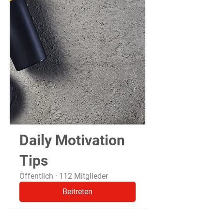
Daily Motivation
Tips
Öffentlich
·
112 Mitglieder
Beitreten