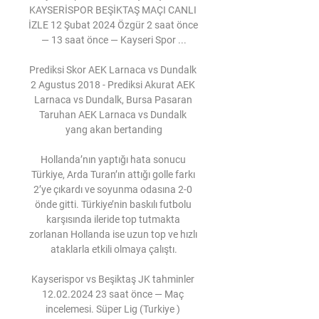
KAYSERİSPOR BEŞİKTAŞ MAÇI CANLI 
İZLE 12 Şubat 2024 Özgür 2 saat önce 
— 13 saat önce — Kayseri Spor ...

Prediksi Skor AEK Larnaca vs Dundalk 
2 Agustus 2018 - Prediksi Akurat AEK 
Larnaca vs Dundalk, Bursa Pasaran 
Taruhan AEK Larnaca vs Dundalk 
yang akan bertanding

Hollanda’nın yaptığı hata sonucu 
Türkiye, Arda Turan’ın attığı golle farkı 
2’ye çıkardı ve soyunma odasına 2-0 
önde gitti. Türkiye’nin baskılı futbolu 
karşısında ileride top tutmakta 
zorlanan Hollanda ise uzun top ve hızlı 
ataklarla etkili olmaya çalıştı.

Kayserispor vs Beşiktaş JK tahminler 
12.02.2024 23 saat önce — Maç 
incelemesi. Süper Lig (Turkiye ) 