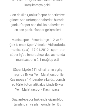
ile Fenerbahçe derbi mücadelesinde 
karşı karşıya geldi.

Son dakika Şanlıurfaspor haberleri ve 
güncel Şanlıurfaspor haberleri burada. 
şanlıurfaspor son dakika haberleri ve 
en son şanlıurfaspor gelişmeleri.

Manisaspor - Fenerbahçe: 1-2 ve En 
Çok Izlenen Spor Videoları Vidivodo'da. 
manisa (a.a) - 17.01.2012 - spor toto 
süper lig'de fenerbahçe, deplasmanda 
manisaspor'u 2-1 mağlup etti.

Süper Lig'de 21'inci haftanın açılış 
maçında Evkur Yeni Malatyaspor ile 
Kasımpaşa 1-1 berabere kaldı.. com.tr 
editörleri otomatik akış içinde Evkur 
Yeni Malatyaspor - Kasımpaşa.

Gaziantepspor hakkında gizemblog 
tarafından yazılan gönderiler. Bu 