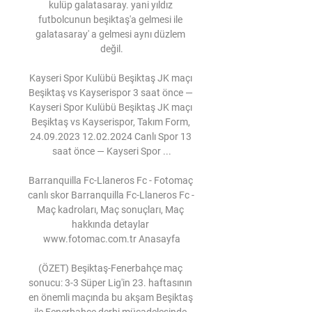
kulüp galatasaray. yani yıldız 
futbolcunun beşiktaş'a gelmesi ile 
galatasaray' a gelmesi aynı düzlem 
değil.

Kayseri Spor Kulübü Beşiktaş JK maçı 
Beşiktaş vs Kayserispor 3 saat önce — 
Kayseri Spor Kulübü Beşiktaş JK maçı 
Beşiktaş vs Kayserispor, Takım Form, 
24.09.2023 12.02.2024 Canlı Spor 13 
saat önce — Kayseri Spor ...

Barranquilla Fc-Llaneros Fc - Fotomaç 
canlı skor Barranquilla Fc-Llaneros Fc - 
Maç kadroları, Maç sonuçları, Maç 
hakkında detaylar 
www.fotomac.com.tr Anasayfa

(ÖZET) Beşiktaş-Fenerbahçe maç 
sonucu: 3-3 Süper Lig'in 23. haftasının 
en önemli maçında bu akşam Beşiktaş 