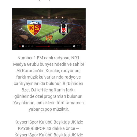
Number 1 FM canlı radyosu, NR1 
Medya Grubu bünyesindedir ve sahibi 
Ali Karacan’dır. Kuruluş radyonun, 
farklı müzik kulvarlarında radyo ve 
canlı yayınları da bulunur. Birbirinden 
özel, DJ’leri ile haftanın farklı 
günlerinde özel programları bulunur. 
Yayınlanan, müziklerin türü tamamen 
yabancı pop müziktir.

Kayseri Spor Kulübü Beşiktaş JK izle 
KAYSERİSPOR 43 dakika önce — 
Kayseri Spor Kulübü Beşiktaş JK izle 