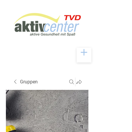
Gruppen