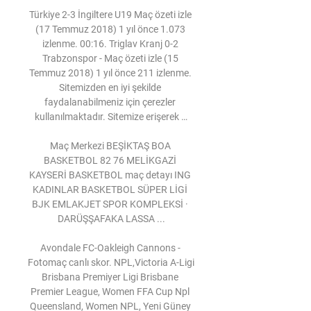
Türkiye 2-3 İngiltere U19 Maç özeti izle 
(17 Temmuz 2018) 1 yıl önce 1.073 
izlenme. 00:16. Triglav Kranj 0-2 
Trabzonspor - Maç özeti izle (15 
Temmuz 2018) 1 yıl önce 211 izlenme. 
Sitemizden en iyi şekilde 
faydalanabilmeniz için çerezler 
kullanılmaktadır. Sitemize erişerek …

Maç Merkezi BEŞİKTAŞ BOA 
BASKETBOL 82 76 MELİKGAZİ 
KAYSERİ BASKETBOL maç detayı ING 
KADINLAR BASKETBOL SÜPER LİGİ 
BJK EMLAKJET SPOR KOMPLEKSİ · 
DARÜŞŞAFAKA LASSA ...

Avondale FC-Oakleigh Cannons - 
Fotomaç canlı skor. NPL,Victoria A-Ligi 
Brisbana Premiyer Ligi Brisbane 
Premier League, Women FFA Cup Npl 
Queensland, Women NPL, Yeni Güney 