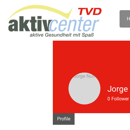
H
Jorge
0
Follower
Profile