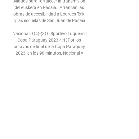
Aliados para fortalecer la transmisión 
del euskera en Pasaia.. Arrancan las 
obras de accesibilidad a Lourdes Txiki 
y las escuelas de San Juan de Pasaia

Nacional 0 (4)-(3) 0 Sportivo Luqueño | 
Copa Paraguay 2023 4:43Por los 
octavos de final de la Copa Paraguay 
2023, en los 90 minutos, Nacional y 
Sportivo Luqueño igualaron sin goles y 
extendieron la ...YouTube · Tigo Sports 
PY · 19 sept 2023

El Club Sport Herediano no perdonó al 
Club Sport Cartaginés y lo goleó 3-0 en 
partido correspondiente a la fecha 9 
del Clausura 2018. Los goles fueron 
obra de Yendrick Ruiz en dos 
ocasiones y uno más de Randall 
Azofeifa, todos las anotaciones fueron 
en la segunda parte y dos de ellas 
fueron de penal.
