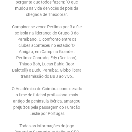
pergunta que todos fazem: “O que 
mudou na vida de vocês de pois da 
chegada de Theodora”.

Campinense vence Perilima por 3 a 0 e 
se isola na liderança do Grupo B do 
Paraibano. O confronto entre os 
clubes aconteceu no estádio 'O 
Amigão', em Campina Grande.. 
Perilima: Conrado, Edy (Denilson), 
Thiago Bob, Lucas Bahia (Igor 
Balotelli) e Dudu Paraíba;. Globo libera 
transmissão do BBB ao vivo,.

O Acadêmica de Coimbra, considerado 
o time de futebol profissional mais 
antigo da península ibérica, amargou 
prejuízos pela passagem do Furacão 
Leslie por Portugal.

Todas as informações do jogo 