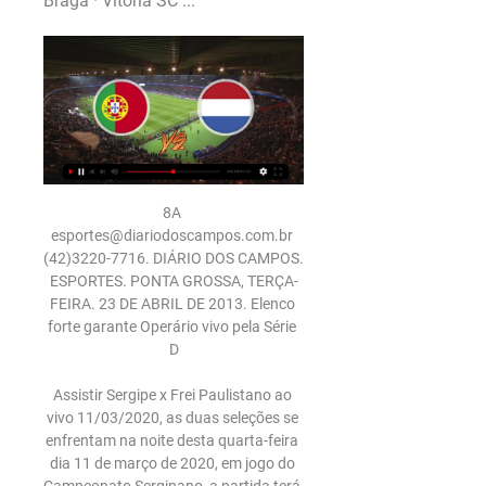
Braga · Vitória SC ...
8A 
esportes@diariodoscampos.com.br 
(42)3220-7716. DIÁRIO DOS CAMPOS. 
ESPORTES. PONTA GROSSA, TERÇA-
FEIRA. 23 DE ABRIL DE 2013. Elenco 
forte garante Operário vivo pela Série 
D

Assistir Sergipe x Frei Paulistano ao 
vivo 11/03/2020, as duas seleções se 
enfrentam na noite desta quarta-feira 
dia 11 de março de 2020, em jogo do 