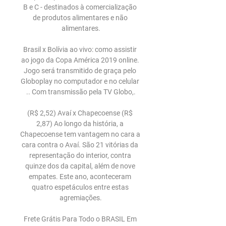
B e C - destinados à comercialização 
de produtos alimentares e não 
alimentares.

Brasil x Bolívia ao vivo: como assistir 
ao jogo da Copa América 2019 online. 
Jogo será transmitido de graça pelo 
Globoplay no computador e no celular 
.. Com transmissão pela TV Globo,.

(R$ 2,52) Avaí x Chapecoense (R$ 
2,87) Ao longo da história, a 
Chapecoense tem vantagem no cara a 
cara contra o Avaí. São 21 vitórias da 
representação do interior, contra 
quinze dos da capital, além de nove 
empates. Este ano, aconteceram 
quatro espetáculos entre estas 
agremiações.

Frete Grátis Para Todo o BRASIL Em 