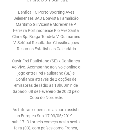
FC Porto B 3-1 Benfica B

Benfica FC Porto Sporting Aves 
Belenenses SAD Boavista Famalicão 
Marítimo Gil Vicente Moreirense P. 
Ferreira Portimonense Rio Ave Santa 
Clara Sp. Braga Tondela V. Guimarães 
V. Setúbal Resultados Classificações 
Resumos Estatísticas Calendário

Ouvir Frei Paulistano (SE) x Confiança 
Ao Vivo. Acompanhe ao vivo e online o 
jogo entre Frei Paulistano (SE) e 
Confiança através de 2 opções de 
emissoras de rádio às 18h00min de 
Sábado, 08 de Fevereiro de 2020 pelo 
Copa do Nordeste.

As futuras superestrelas para assistir 
no Europeu Sub-17 03/05/2019 — 
sub-17. O torneio começa nesta sexta-
feira (03), com países como França, 