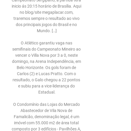
Campeonato Sergipano, a partida terá 
inicio ás 20:15 horário de Brasília. Aqui 
no blog/site megaplacar.com, 
traremos sempre o resultado ao vivo 
dos principais jogos do Brasil e no 
Mundo. […]

O Atlético garantiu vaga nas 
semifinais do Campeonato Mineiro ao 
vencer o Villa Nova por 3 a 0, neste 
domingo, na Arena Independência, em 
Belo Horizonte. Os gols foram de 
Carlos (2) e Lucas Pratto. Com o 
resultado, o Galo chegou a 22 pontos 
e subiu para a vice-liderança do 
Estadual.

O Condomínio das Lojas do Mercado 
Abastecedor de Vila Nova de 
Famalicão, denominação legal, é um 
imóvel com 55.000 m2 de área total 
composto por 3 edifícios - Pavilhões A, 