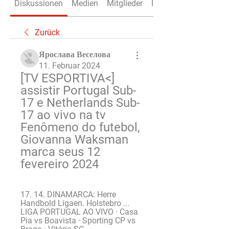
Diskussionen
Medien
Mitglieder
Info
Zurück
Ярослава Веселова
11. Februar 2024
[TV ESPORTIVA<] 
assistir Portugal Sub-
17 e Netherlands Sub-
17 ao vivo na tv 
Fenômeno do futebol, 
Giovanna Waksman 
marca seus 12 
fevereiro 2024
17. 14. DINAMARCA: Herre 
Handbold Ligaen. Holstebro ... 
LIGA PORTUGAL AO VIVO · Casa 
Pia vs Boavista · Sporting CP vs 