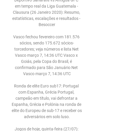
Deportivo Sanarate vs Antigua GFC 
em tempo real da Liga Guatemala - 
Clausura (26 Janeiro 2020): Resumo, 
estatísticas, escalações e resultados - 
Besoccer

Vasco fechou fevereiro com 181.576 
sócios, sendo 175.672 sócios-
torcedores; veja números e lista Net 
Vasco março 7, 14:36 UTC Vasco x 
Goiás, pela Copa do Brasil, é 
confirmado para São Januário Net 
Vasco março 7, 14:36 UTC

Ronda de elite Euro sub17: Portugal 
com Espanha, Grécia Portugal, 
campeão em título, vai defrontar a 
Espanha, Grécia e Polónia na ronda de 
elite do Europeu de sub-17 e receber os 
adversários em solo luso.

Jogos de hoje, quinta-feira (27/07): 