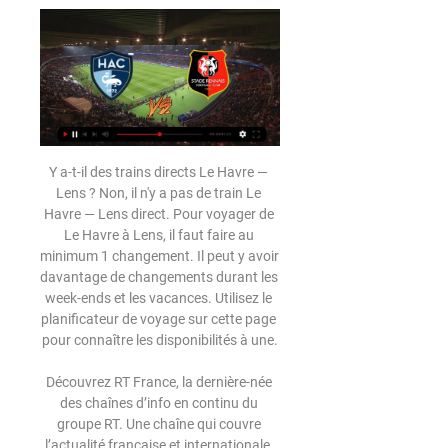
Y a-t-il des trains directs Le Havre — Lens ? Non, il n'y a pas de train Le Havre — Lens direct. Pour voyager de Le Havre à Lens, il faut faire au minimum 1 changement. Il peut y avoir davantage de changements durant les week-ends et les vacances. Utilisez le planificateur de voyage sur cette page pour connaître les disponibilités à une.

Découvrez RT France, la dernière-née des chaînes d’info en continu du groupe RT. Une chaîne qui couvre l’actualité française et internationale, et propose de...

10h30 SIRGUE FABIEN C. FOUCHER Emmanuel RUIZ MUAKA BALU Lilian A. BOURENNANE M. LABAY Bosc Jerome D. DUBUC RATIE Jérôme Dalmas Fabien C.BASQUE Pascal REDON 11h15 VERGNES Florent C. FOUCHER Ghislain MEESSEMAN CADALEN Thomas A. DONCESCU PICKEL Gaël Cathala Hugo C.BASQUE Guillaume Arnaud

(((aujourd'hui<<<<))) regarder Le Havre Rennes en direct liv il y a 7 heures — il y a 2 heures — [Direct==] Le Havre Stade Rennes en streaming Stade Rennais - Lille. « J'ai envie de tout donner pour ce club 11 février ...

Tout ce qu'il faut savoir sur le match Sylvia vs Bodens de Division 1 du (30 June 2019) en direct : Résumé, statistiques, compositions et résultats - Besoccer

Un service en ligne unique pour toutes les démarches. La plateforme Études en France est entièrement dématérialisée et permet de gérer l’ensemble des démarches d’inscription dans un établissement d’enseignement supérieur jusqu’à la demande de visa.

date: organisateur: adresse: telephone: telecopie: mail: site internet: engagement: 28/09/19-29/09/19: 0903-ingres: 511 avenue jean moulin 82000 montauban: 0563032761

Le Havre - Rennes EN DIRECT 11. 2. 2024 | Football Suivez Le Havre - Rennes le 11. 2. 2024 en direct - livescore, statistiques tête-à-tête, derniers résultats et plus d'informations sur Flashscore.

Organiser votre événement, inauguration, anniversaire d'entreprise avec LA SALERS EN FOLIE, Traiteur Festif | Rouen - Le Havre - Amiens - Paris - Lille Skip to content Licence de marque

Le Havre Stade Rennes en direct gratuit ((Vivre>)) regarder il y a 2 heures — Le Havre Stade Rennes en direct gratuit ((Vivre>)) regarder Le Havre Stade Rennes en direct gratuit 11 février 2024 Flux Jour de Stade ...

Tout ce qu'il faut savoir sur le match AC Kajaani vs TPS Turku de D2 Ykkonen Finlande du (06 Juillet 2019) en direct : Résumé, statistiques, compositions et résultats - Besoccer

L’équipe de France affronte la Turquie lors des éliminatoires de l’Euro 2020, lundi soir au Stade de France. Toujours sans Mbappé ni Lloris, les Bleus vont disputer leur « finale » du groupe H est là.

Le Havre vs Rennes Live Score and Live Stream il y a 4 heures — Le Havre vs Rennes in real time, providing live video, live stream and Completed Passes: 370 - 413; Throw-Ins: 19 - 12; Free Kicks: 9 - 17. Head-to ...

Acheter des fromages en ligne sur Tentation Fromage, c’est la garantie d’avoir des produits de grande qualité comme chez votre crémier mais sans avoir à vous déplacer et en se faisant livrer les fromages chez vous. Et en plus, nous vous garantissons les mêmes prix qu’en fromagerie ! Acheter du fromage en ligne en 3 étapes

Situation et accès. Il s'agit de l'une des places du quartier de Lille-Centre. La place de Strasbourg est accessible par la rue Jacquemars-Giélée, la rue Nationale, la rue Masséna, et la rue du Maréchal-de-Lattre-de-Tassigny.

Le match entre Eintracht Francfort et Benfica (Europa League, 1/4 de finale), sera télévisé en direct le 18 avril 2019 à 21h00 sur RMC Sport 5. Voici le tableau complet des passages TV de ce match (directs et rediffusions). Pour connaître le prochain match de Eintracht Francfort ou Benfica ou encore le programme complet de la chaîne RMC.

Avis Plus de détails sur notre site - www.betadiffusion.com, A BETA Diffusion, spécialiste de la réparation et vente de matériels BTP, confiez la réparation de votre matériel de bâtiment. Chez le spécialiste du matériel de BTP en Île-de-France BETA Diffusion,.

Dernier match: Stade Montois 35 - 40 Biarritz Olympique (07/05/17) Dans le rétro: Biarritz Olympique 20 - 17 SUA LG (19/01/17). SUA LG 23 - 22 Biarritz Olympique (15/09/16). SUA LG 12 - 3 Biarritz Olympique (21/02/15). Biarritz Olympique 42 - 18 SUA LG (22/11/14). Biarritz Olympique 16 - 11 SUA LG (04/01/13). SUA LG 19 - 25 Biarritz Olympique (25/08/12). Site officiel Sporting Union Agenais.

AIDE: Vous êtes sur la page résultats de Nidaros dans la section Hockey/Norvège.FlashResultats.fr offre les résultats de Nidaros, et les détails de matchs. En plus des scores de Nidaros, vous pouvez suivre +de 5000 compétitions dans +de 30 sports autour du monde sur FlashResultats.fr. Le service de résultats de Nidaros est en temps réel, et se met à jour automatiquement.

Profil du joueur, statistiques des matchs, ainsi que les derniers matchs et les matchs les plus proches: Emiliano Maggioli - profil / statistiques Emiliano Maggioli - profil / statistiques TennisEnDirect.fr » Emiliano Maggioli

0-1 Le Havre vs Rennes : match Foot Direct 11 février 2024 13 Prime Video. Tester gratuitement Prime Video. Qui va gagner ? 1 HAC N NUL 2 SRFC. 32%. 15%. 53%. 107 participants – Terminé. Classement live. Classement complet ...

Regardez Un projet sur instagram invite toutes les femmes à accepter leur corps et leur apparence - Vidéo dailymotion - Sudinfo sur dailymotion

Depuis de nombreuses années, nous nous engageons aux côtés des femmes et des hommes pour les accompagner dans leurs projets. La Société Marseillaise de Crédit contribue ainsi à la vitalité du tissu économique et social des territoires.

Un Mooc, késako ? Le terme « Mooc » vient de l’anglais « Massive Open Online Course » et signifie « Cours en ligne ouverts à tous ». C’est aussi un moyen très en …

ES Vichy, école en Allier (03) sous contrat avec l’état, propose des formations dans le tourisme, le management et l’esthétique. Fort taux de réussite !

dijon match rÉsultats, lens commentaire steraming. VEUILLEZ ATTENDRE L’HEURE DU MATCH (20:00) POUR QUE LE FLUX EN DIRECT COMMENCE … Bienvenue à la …

Après une saison régulière de haut vol, les Lions débutent leur campagne de playoffs ce vendredi face aux Gothiques d’Amiens. LA FORMULE Au terme des 44 journées de championnat de SAXOPRINT Ligue Magnus, 8 équipes se sont qualifiées pour les ¼ de finale des Playoffs 2018 qui débutent ce …

Le Havre - Rennes match en direct Live du Dimanche 11 il y a 5 heures — Suivez le match Le Havre - Rennes en direct LIVE ! C'est Le Havre AC (HAC) qui recoit Stade Rennais FC (SRFC) pour ce match francais du dimanche 11 fevrier ...

Echo 3D à Rouen Normandie en seine maritime l' Eure et à Nantes en Loire Atlantique dans le Pays de Loire - Echographie en 3D sans ordonnance à Rouen et à Nantes

En France en 2018, les parents de 125.000 bébés ont créé une liste de naissance multi-boutique personnalisée sur Mes Envies. 100% gratuit & ultra simple !

Achetez vite vos billets pour Rapaces De Gap Hockey Club avec le site officiel Ticketmaster. Retrouvez toutes ces dates, les avis, sa biographie

Le Stade Rennais s'impose dans la douleur, revivez le match il y a 8 heures — Suivez le match en direct commenté. FBL-FRA-LIGUE1-LA HAVRE-RENNES Duel accroché entre Loic Nego et Adrien Truffert, à l'image de ce match.

Les résultats de la 4e journée : Feutcheu FC de Djiko 2-0 Stade Renard de Melong UMS de Loum 0-1 APEJES de Mfou Coton Sport de Garoua 1-1 Dragon de Yaoundé Veuillez svp désactivez votre bloqueur de publicité pour voir cette page

Adresse, numéro de téléphone, et email pour le Consulat Général du Italie en Paris, France. Inclut un forum pour discuter le Consulat Général.

1159u96 union hainaut basket saint amand 0 1334006 basket lattes montpellier agglomeration 0 1669098 fc lyon 0 1814059 uso mondeville basket 0 2365020 tarbes gespe bigorre 0 tenue de la table de marque championnat de france de lfb saison 2016/2017 commission fédérale sportive page 1 . n° informatique club otm cr 0267011 s.i. graffenstaden 1 0485140 roche vendee bc non renseigné …

« Angers la Blanche » ou « Angers la Noire » Angers fut pendant longtemps une ville noire, en référence à ses maisons en schiste (ou à pans de bois pour les plus anciennes) et ses toits en ardoise, avant de devenir une ville blanche au XIX e siècle lorsque furent édifiés un …

Match Le Havre - Rennes : Sur quelle chaîne TV & Sans abonnement et gratuitement, vous pouvez suivre le match en direct Le Havre - Rennes avec notre partenaire Foot Direct. Principales compétitions de ...

Vous cherchez offres d' emploi e-commerce à Gap? Trouvez le job de vos rêves et venez travailler ici Gap. Voir toutes offres d' emploi e-commerce

(LIBRE!) regarder Le Havre Rennes en direct gratuit il y a 8 heures — Programme Foot vous donne toutes les infos pour regarder le match Le Havre contre Rennes à la TV ou en streaming.

Le Havre Rennes en direct regarder gratuit Le Havre | My Site il y a 10 heures — Ci-dessous, la chaîne pour regarder aujourd'hui le match Rennes - Le Havre en direct live. Chaine-foot.com vous communique le

Jo-Wilfried Tsonga (116ème ATP) a bien commencé sa saison sur terre battue à Marrakech ce lundi. Le Manceau s'est imposé en 1/16èmes en deux sets inégaux (6/1 7/6(3)) face à Cedrik-Marcel Stebe (NC). En 1/8èmes de finale, il va affronter Kyle Edmund. Ca passe aussi pour Gilles Simon (27ème ATP/ N°4).

16 oct. 2019 - Louez auprès d'habitants à Holbæk, Danemark à partir de 18€ par nuit. Trouvez des hébergements uniques auprès d'hôtes locaux dans 191 pays. Soyez chez vous, ailleurs, avec Airbnb.

Le Havre Rennes en streaming tv Rennes 2-2 Le il y a 12 heures — Le Havre Rennes en streaming tv Rennes 2-2 Le Havre, Ligue 1 Uber Eats 11 février 2024 Sur FootAZ ✓ Toutes les chaînes ✚ horaires des ...

Clermont-Nimes. Sport Paris : Retrouvez le live du match, les buts marqués, les temps forts du match de foot et les statistiques. Quels sont les joueurs qui ont marqués, lesquels ont eu un carton ?

[[EN LIGNE##]-] Le Havre Rennes en direct gratuit DIRECT il y a 6 heures — [EN LIG