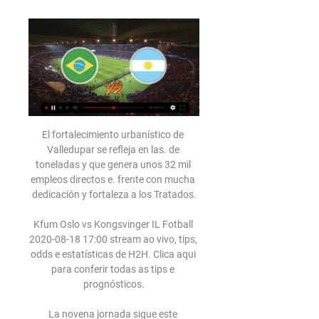
El fortalecimiento urbanístico de Valledupar se refleja en las. de toneladas y que genera unos 32 mil empleos directos e. frente con mucha dedicación y fortaleza a los Tratados.

Kfum Oslo vs Kongsvinger IL Fotball 2020-08-18 17:00 stream ao vivo, tips, odds e estatísticas de H2H. Clica aqui para conferir todas as tips e prognósticos.

La novena jornada sigue este miércoles con todo un estelar, el que enfrentará a Sportivo Luqueño con Olimpia, el tetracampeón y a cuatro enteros de Libertad. El encuentro estaba en el aire tras la detección de un caso de coronavirus en Olimpia, lo que motivó que el plantel se sometiera hoy a nuevas pruebas, que dieron negativo.

El jurado anunció cuáles serán las cinco obras literarias que representarán a Santa Cruz, el 30 de abril, en el marco de la 41ª Feria Internacional del Libro, a llevarse a cabo del 23 de abril al 11 de mayo de 2015, en el predio ferial de la Rural en Buenos Aires.

Real Valladolid y Legané s se. Real Valladolid y Leganés se encuentran este viernes 3 de enero en lo que será el desarrollo de la fecha 19 del la Liga y aquí te contamos algunos detalles. Por: Gustavo Martinez 01-01. EN VIVO: Morelia vs. Tijuana por la Liga MX.

Sigue la campaña perfecta de la UC: 4 jugados y 4 ganados (Fotos del 1-0 a Calera) Con el nuevo triunfo, la Católica llegó a 12 puntos en cuatro partidos como líder exclusivo de la tabla y se.

La formación de Platense en el empate por 2-2 ante Deportivo Morón, con el deseo de Fuerza para Alberto Bellorini, el jefe de prensa Calamar. by Platense a lo Ancho Las chicas del Futsal Femenino de Platense lograron el ascenso a la Primera División de la Liga Bafi.

Quién pasa el partido de Argentina vs. Brasil hoy 6:57:14Para que tú puedas ver este partido en Argentina, tendrás que sintonizar los canales de TyC Sports y TV Pública (Canal 6), y si estás en suelo ...El Comercio Perú · La Secta Deportiva · 21 nov 2023

Criciúma. Avenida Centenário, 1996 (plataformas elevadas). O novo sistema inicia o seu funcionamento nos dias úteis pelo Corredor Sul, que é composto pelas avenidas Barão de Gurguéia,. O Ginásio Municipal “Marcílio Guerra”, em Ferraz de Vasconcelos,.

Godoy Cruz y Belgrano, dos que precisan ganar. El Tomba, a 17 puntos de River, y el Pirata cordobés, a 18, se ven las caras en Mendoza.. y transmisión conjunta de la TV Pública y DeporTV.

Nicaragua Rehabilitarán principal centro deportivo de Rivas. Los tres millones de córdobas asignados a la obra se destinarán a instalar sillas modernas, mejorar el dogout, la ampliación de cabinas de transmisión y reemplazo del techo

Se inaugura la línea de telégrafo a Rojas. - 1890: La población es de 7.835 habitantes. Se. Comienzan las obras de agua corriente y cloacas, que pertenecen a Obras Sanitarias de la Provincia.. Se funda el Club Banco Junín y la Sociedad Argentina de Autores y Compositores de Música. - 1969:.

90' León 3-0 Pachuca | ¡Se acaba el partido! La Fiera fue contundente y colgó tres anotaciones en el marcador para así escalar posiciones en la tabla general y cerrar el día en el segundo puesto.

Mushuc Runa contra Macará - septiembre 2, 2019 - Listados de TV y transmisión en línea en vivo, Resultados en vivo, Noticias y videos :: Live Soccer TV

Logo de Deportes Temuco Equipación Visita de Deportes Temuco Equipación Local de Deportes Temuco Equipación Arquero Local y Visita de Deportes Temuco. Publicadas por Unknown a la/s 15:26. Enviar esto por correo electrónico BlogThis! Compartir en …

Ver EN VIVO ONLINE Brasil vs Argentina por las 21 nov 2023 — Cómo ver en vivo por TV y streaming el partido entre Brasil vs Argentina, por la fecha 6 de las Eliminatorias Sudamericanas 2026.

En este momento, hay 105 partidos televisados en vivo y 3 canales de TV emitirán cada uno de ellos. El próximo partido que se podrá ver será el Club Calor - Real Canamy que se disputará el próximo sábado, 14 de marzo de 2020 a las 03:00 a. m. y que será transmitido por Footters (Crea tu cuenta gratis).

Buenas tardes y bienvenidos a la narración en directo del partido Levante-Getafe. Directos Las Provincias: Levante-Getafe Peri dico digital con las noticias de Valencia, Alicante, Castell n, ltima hora, deportes, ocio, pol tica, econom a y blogs

El recuerdo de las últimas elecciones en la Ecuafútbol están presentes de cara al juego entre los equipos ambateños Macará y Mushuc Runa, que se jugará hoy en el Bellavista.

Un inconveniente técnico en Línea A del Metro de Medellín se presenta esta mañana de miércoles y afecta varias estaciones del Sur del área metropolitana.

TUDN en vivo (siglas de Televisa Univision Deportes Network) es un canal de televisión por suscripción mexicano-estadounidense especializado en deportes, propiedad de Grupo Televisa y Univisión. Fue lanzado en México y Estados Unidos a las 12:00 a.m. del 20 de julio del 2019, en reemplazo de los canales TDN, TD Centro, Univision Deportes Network y […]

Al final, el resultado no cambiaría más y dejaría a Sport Boys con sus primeros tres puntos en la Liga 1 Movistar y pensando ya en Ayacucho FC. Por su parte, Deportivo Llacuabamba lo intentó hasta donde pudo pero se fue con las manos vacías del Callao y ahora se …

A estos conventos hay que sumar el primero del Carmelo masculino que funda con San Juan de la Cruz en Duruelo (1567). Santa Teresa conoció a San Juan de la Cruz en Medina del Campo contando ella 52 años y él 24, y le convenció para unirse a la reforma, olvidando sus planes de retirarse a …

Obtén las estadísticas del partido Atlético Grau vs. Sport Boys 2020 Liga1 de Perú,. Cienciano del Cusco. El arquero de Alianza Lima habló de la derrota en el clásico ante.

El Ingeniero Guido Covini, titular de la Dirección de Obras Sanitarias supervisó el avance de la obra que permitirá llegar con este importante servicio a un amplio sector de la ciudad. Dichos trabajos tienen una extensión de 5800 metros y se necesitó de una inversión de alrededor de 8 millones de pesos.

Horario, resultado y estadísticas del Leganés - Real Valladolid | Primera División ¡Vas a denunciar un contenido! x. Denuncia sólo contenidos que incumplan nuestras Normas de uso o conducta. Aunque revisamos todas las denuncias que nos llegan, sólo respondemos si procede.

Tarde de vóley: Obras y UPCN juegan fuera de casa por la 3ª fecha de la Liga El equipo del Yeyo Sánchez enfrentará a las 18 a River y los de Armoa se medirán con Lomas desde las 20hs.

Argentina vs Brasil por el Mundial Sub-17: cuándo y a qué 22 nov 2023 — Argentina vs Brasil por el Mundial Sub-17: cuándo y a qué hora juegan y dónde ver en vivo. Los jugadores dirigidos por Diego Placente ...

Real Valladolid – CD Leganés. Por Raquel Gómez – 02/08/2017 Publicado en: 1. Real Valladolid, audiobvisual, Fotos. Pincha en la imagen de debajo para acceder a la galería de fotos. Etiquetas: Leganés, Real Valladolid. Sobre Raquel Gómez Redactora de Blanquivioletas. Sígueme en: @raquelgomez_b.

slider Chacabuco docentes Futbol designaciones docentes SAD Chacabuco Liga Deportiva de Chacabuco provincia de Buenos Aires Mauricio Barrientos Pro Junín mauricio macri Cristina Fernández de Kirchner Daniel Scioli Julián Domínguez Frente Renovador liga deportiva del oeste salud Sergio Massa. Torneo Seis Ligas

BRASIL vs ARGENTINA EN VIVO PARTIDO DEMORADO YouTube YouTube 6:57:14 YouTube La Secta Deportiva 22 nov 2023 22 nov 2023

El entrenador del Atlético de Madrid, el argentino Diego Pablo Simeone, aseguró que su equipo dio «todo» lo que tenía pese a caer eliminado por 2-1 ante el RB Leipzig alemán en los cuartos.

Córdoba se suma a la marcha y paro internacional de mujeres, tortas, travas, trans,. Instituto recibe a Flamengo en la primera semifinal de la Champions. por Ignacio García Iturriza. 9 marzo, 2020;. Los números tienen fama de aburridos, pero, por otro lado, son directos, no pueden diluirse.

Unión La Calera continúa a buen ritmo en el Campeonato Nacional. En el marco de la fecha 7 del certamen criollo, el elenco rojo se impuso con categoría 2-0 sobre Coquimbo Unido y es uno de los tres líderes del torneo, junto con Universidad Católica y Curicó Unido.

Dónde ver Brasil vs. Argentina hoy desde Maracaná 6:57:14Por otro lado, en suelo brasileño será emitido por Globo, mientras que vía live streaming, tienes la posibilidad de verlo mediante TyC Play, DGO ...El Comercio Perú · La Secta Deportiva · 21 nov 2023

Brasil 0- Argentina 1: resumen, resultado y goles del 22 nov 2023 — ¡Bienvenidos al directo, en vivo y online, del partido que enfrentará a Brasil contra Argentina! La sexta jornada de las Eliminatorias ...

Futbol Picante EN VIVO 1 Noviembre 2019 | PUMAS y PUEBLA, ATLAS VS ATLETICO SAN LUIS 75mkalmasry 4,677 watching Live now 87 - Djokovic vs Federer - Final Wimbledon 2015 - …

En esta sección se encuentran cojinetes para árboles de transmisiónen Toluca de Lerdo con indicación de teléfonos y direcciones. Aquí puede encontrar también la lista completa de productos y servicios con precios. Para dar de alta su empresa, rellene el formulario correspondiente

Economía Wall Street suspendió cotizaciones y caen las bolsas en el mundo. Los temores por el impacto del coronavirus y el desplome del precio del petróleo agitan el lunes negro.

Argentina vs. Brasil Sub 23 en vivo por internet hace 3 horas — El partido de Argentina y Brasil Sub 23 se podrá ver por televisión a través de los canales DIRECTV Sports, TyC Sports y SporTV. La transmisión ...

La Fundación Cristina Heeren de Arte Flamenco, en colaboración con ACCIONA y el Instituto Andaluz de Flamenco (Agencia Andaluza de Instituciones Culturales de la Consejería de Cultura de la Junta de Andalucía), conscientes de la importancia y valor de esta expresión del Arte Flamenco, convocan el Concurso Talento Flamenco de Guitarra de.

La mas completa base de datos de futbolistas y equipos del mundo, mas de 60000 fichas de jugadores y 10000 de equipos. Torneo de Primera Division de ecuador

San Juan de la Cruz nació el 24 de junio de 1542 en Fontiveros, un pequeño pueblo de l