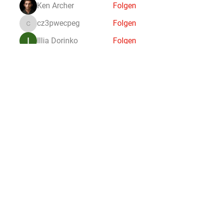
Ken Archer
Folgen
cz3pwecpeg
Folgen
cz3pwecpeg
Illia Dorinko
Folgen
Denis Zheleznyi
Folgen
Alle Mitglieder anzeigen (112)
Partner
aktivcenter FOLGEN!