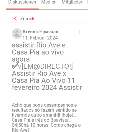
Diskussionen
Medien
Mitglieder
Info
Zurück
Ксения Ермолай
11. Februar 2024
assistir Rio Ave e 
Casa Pia ao vivo 
agora 
✅√[EM@DIRECTO!] 
Assistir Rio Ave x 
Casa Pia Ao Vivo 11 
fevereiro 2024 Assistir
Acho que bons desempenhos e 
resultados só fazem sentido se 
tivermos outro amanhã [hoje]. ... 
Casa Pia e três do Boavista. 
04:50há 10 horas. Como chega o 
Rio Ave?