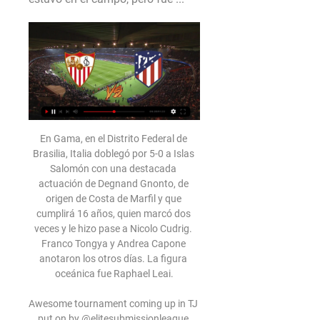
En Gama, en el Distrito Federal de Brasilia, Italia doblegó por 5-0 a Islas Salomón con una destacada actuación de Degnand Gnonto, de origen de Costa de Marfil y que cumplirá 16 años, quien marcó dos veces y le hizo pase a Nicolo Cudrig. Franco Tongya y Andrea Capone anotaron los otros días. La figura oceánica fue Raphael Leai.

Awesome tournament coming up in TJ put on by @elitesubmissionleague #Repost @elitesubmissionleague with @get_repost ・・・ GRAND PRIX ESL INVITACIONAL 2 En esta ocasión serán los cinturones morados los que abrirán el show este próximo 9 de septiembre desde Tijuana Mexico, en vivo.

Te contamos un poco sobre este equipo de pelota dominicano: Los Gigantes del Cibao es un equipo de béisbol profesional perteneciente a la Liga Dominicana de Béisbol Invernal con sede en el Estadio Julián Javier de San Francisco de Macorís.

Universidad Complutense de Madrid laurafdez@ghis.ucm.es Alfonso X, Rex Scribens1: La escritura como herramienta de transmisión de un ideario político Alfonso X fue el monarca que mejor encarnó el uso y disposición de la escritura como una herramienta de ejercicio de su poder. Los escritos del rey …

Atlético - Sevilla: resultado, resumen y goles 25 ene 2024 — Gol anulado a Griezmann, en fuera de juego cuando se la deja de cabeza Morata para que la cruce de primeras al palo contrario de Nyland. 56 ...

Putas Reales De Mexico Camara Oculta En Hoteles Porn Movies: Camara Oculta En El BaÑo De Una MamÁ Bien Nalgona Camara Oculta En Agencia De Modelos Un Vdeo De Sexy

Entre los nacionales, el quinteto estaría conformado por Bruno Lábaque (base, Atenas), Juan Espil (escolta, Weber Bahía Estudiantes), Federico Kammerichs (alero, Regatas Corrientes), Leo Gutiérrez (ala-pivot, Peñarol) y Juan Gutiérrez (pivot, Obras), bajo la conducción técnica de Sergio Hernández.

Ver partido de hoy Cafetaleros de Chiapas vs Pumas en vivo online gratis por internet Partido Amistoso 7 Julio 2019. El encuentro que jugarán Cafetaleros de Chiapas vs Pumas desde en el estadio Victor Manuel Reyna de la Partido Amistoso se podrá ver online en vivo y …

Club independiente en Chañar Ladeado / Santa Fe - Social y Deportivo, Clubes - Santa Fe 724 , Chañar Ladeado, Santa Fe - Teléfono: (03468) 48-11.... hola. tengo un hijo cat.94 somos de rosario . quisiera saber si están probando jugadores , Club independiente en Chañar Ladeado / Santa Fe

Ver Sevilla Atlético en vivo hoy Sevilla FC 11 febrero 2024 hace 29 minutos — hace 3 horas — hace 2 horas — 25 ene 2024 — Atlético de Madrid vs Sevilla: fecha, hora, canal, TV y dónde ver online los cuartos de final de ...

El Herediano es el tercer club con más títulos en Costa Rica con 25, superado por Alajuelense (29) y Saprissa (33). Landín jugó el primer semestre de 2017 el Torneo de Verano del futbol de Costa Rica con el Pérez Zeledón y marcó 13 tantos, con lo que se ubica segundo en la tabla de goleadores por detrás de Erick Scott, del Limón, quien ha anotado 21.

El sitio mas importante dedicado al Club Atletico River Plate, con toda la informacion, fotos, videos, hinchada, cantitos, historia, foro, chat, afiches, cargadas a los bosteros y todo lo que el hincha de River …

Sevilla-Atlético de Madrid: Sin margen de error (18:30) 1:16Sevilla y Atlético de Madrid juegan este domingo en el Ramón Sánchez-Pizjuán un partido de urgencias compartidas con objetivos contrapuestos ...Eurosport · Hace 1 día

Atlético de Madrid - Sevilla, en directo hoy | Copa del Rey 25 ene 2024 — ¡¡SE ACABÓ EL ENCUENTRO!! El Atlético de Madrid está en semifinales junto a Real Sociedad, Athletic y Mallorca. Tremendo final del partido, con ...

Boletín de prensa alusivo al partido válido por la Jornada 3 del Torneo de Apertura 2016 ante Ureña Sport Club, compromiso a efectuarse a las 3:30 pm en el est…

Aragua, 12.09.2018 (Prensa FEDE). - Para favorecer de manera directa a 4 millones de estudiantes de educación inicial, primaria y media general de todo el país; el ministro del Poder Popular para la Educación (MPPE) Aristóbulo Istúriz junto al gobernador del estado Aragua, Rodolfo Marcos Torres, dieron inicio a la distribución de.

El Grupo Vencedor agrupa varias líneas de autobuses de pasajeros en la zona de la huasteca, abarcando los estados de Veracruz, Querétaro, Hidalgo, Tamaulipas y San Luis Potosí con sus diversas rutas. Los servicios de sus líneas van desde los de tipo económico hasta de lujo. Compra de boletos en línea y descuentos del Grupo Vencedor

EN VIVO y EN DIRECTO General Díaz vs Deportivo Capiatá juegan por Liga De Paraguay en el estadio Estadio General Adrián Jara. No te pierdas toda la información y la previa del partido en Feednoticias.com. PREVIA. Alineaciones confirmadas por parte de ambos equipos.

méxico- cuba la relación bilateral méxico-cuba es sin duda estratégica. desde comienzos de la administración actual se ha buscado reforzar los vínculos de amistad que caracterizaron a la histórica relación entre ambos países, ya que en los primeros 12 años de este siglo se vivió un profundo alejamiento que era necesario subsanar. a.

DIRECTO | Sevilla Atlético - Betis Deportivo | CANTERA 2:00:15Sigue en directo el domingo 11 de febrero, a partir de las 11:25 horas, el partido Sevilla Atlético-Betis Deportivo Balompié, ...YouTube · Real Betis Balompié · Hace 4 horas

Sevilla Atlético Orihuela | EN DIRECTO - YouTube 2:00:51Nuevo partido para el filial sevillista en directo desde el Estadio Jesús Navas. ¡A por los 3 puntos, chicos! ▻ ¡Suscríbete a nuestro canal ...YouTube · Sevilla FC · Hace 1 mes

Ducati Desert X hace 13 horas — En directo Sevilla Atlético Madrid vídeo del partido Sevilla hace 1 Directo del Atletico 1-0 Sevilla en Tiempo de Juego COPE YouTube YouTube ...

económicas, ya que Japón es el principal inversionista de la región asiática en Colombia, este país también ha realizado inversiones en el sector petrolero y el valor ha sido de 68,5 (USD) millones de dólares entre los años 2002 2011. - Igualmente, es notable que Colombia y Japón son países complementarios, a

En directo Sevilla Atlético Madrid vídeo del partido Atlétic hace 5 minutos — En directo Sevilla contra Atlético Madrid vídeo del partido hace 17 horas — En directo Sevilla contra Atlético Madrid vídeo del partido ATLETICO ...

Sevilla - Atlético de Madrid en directo - La Liga Resumen del Sevilla - Atlético de Madrid · Alineaciones · Estadísticas · Clasificación · Últimas noticias · Partidos relacionados.

Los Servicios de atención a la diversidad y a las necesidades educativas especiales derivadas de la discapacidad informan, asesoran y apoyan a los alumnos de la UCAM y les proporciona la asistencia y los recursos adaptados a sus necesidades como estudiantes universitarios.

Toda la información del partido Chelsea vs Slavia Praha en vivo de Europa League (18 Abril 2019): Resumen, Estadísticas, Alineación y Resultados - Besoccer

Todos los parques de acuáticos en Monterrey. Encuentra precios, localización, horarios y consigue toda la información de parques de diversiones acuáticos en Monterrey. Los parques de agua en Monterrey son un sitio perfecto para festejar cumpleaños, aniversarios y actividades para niños.

NUEVA YORK.- La línea aérea costarricense TACA, abrirá varias rutas directas de vuelos a la República Dominicana que comenzarán el próximo 15 de abril, informaron ejecutivos de la empresa centroamericana. Los nuevos vuelos al país caribeño, forman parte de la estrategia mercadológica de

Montevideo, 10 may (EFE).- El presidente de Italia, el demócrata-cristiano Sergio Mattarella, aterrizó hoy en Montevideo para comenzar su primera visita oficial a Uruguay este jueves, cuando se reunirá con su par uruguayo Tabaré Vázquez, entre otras actividades. El mandatario europeo llegó en

“Me siento orgulloso de un pueblo que es silencioso, permanece ahí, pero no tiene miedo de avanzar cuando hay que avanzar. Y a los que nos detienen, no nos vamos a dejar que nos detengan. ¡Qué viva la Anexión, que viva Guanacaste, y que viva”, añadió con gestos como de coraje.

Varias universidades reconocidas a nivel mundial ofrecen 75 cursos en línea gratuitos para guatemaltecos. Estos serán impartidos a partir de septiembre 2017 y podrás aplicar a …

Francia vs Irlanda - Miralo EN VIVO.. para lograr su clasificación para el Mundial de Sudáfrica con la ventaja de un gol lograda en Dublín frente a una Irlanda que no tira la toalla de dar la sorpresa en Saint-Denis.. Torneo Apertura 2009 de México. Cuartos de Final.. Torneo Apertura 2009 de México.

Sevilla Atlético Betis Deportivo | EN DIRECTO - YouTube 2:40:08Vive con nosotros el derbi chico entre el filial sevillista y el Betis Deportivo en directo desde el Estadio Jesús Navas.YouTube · Sevilla FC · Hace 3 horas

LA PREVIA: Envigado – Millonarios October 21, 2018 Sergio Cortes 236 Views 0 Comments. Millonarios se jugará en 90 minutos una final más en busca de seguir con vida en la Liga Águila, ante Envigado, en e estadio polideportivo sur. Cerrará la jornada 16, a partir de las 8:00 p.m.

La temporada de 2019 de la Seria A inició oficialmente este sábado con cinco encuentros. Broncos de Caracas, y Recicladores de Aragua, barrieron en sus series, mientras Cangrejeros de Monagas, Gladiadores de Anzoátegui y Atléticos de Caracas, se impusieron en sus encuentros de 5×5.

Acertó Julián Ruiz cuando el año pasado llegó a Platense para jugar la Liga Argentina que El Calamar acaba de ganar la semana pasada al derrotar a San Isidro 80-61 para cerrar 3-2 la serie.. La revancha de Petrolero será frente a Atenas. Sergio Hernández:.

El Unión Lara SC no pudo en casa ante Atlético El Vigía y cedió con marcador de 2-1, en duelo cumplido en el estadio Farid Richa de Barquisimeto por la jornada 14 del torneo Apertura de la segunda división del futbol profesional venezolano.

Quillacollo lidera la Copa Bolivia Bicimontaña al finalizar la primera jornada, que se desarrolló en el circuito Quintanilla de esta ciudad. Los pedalistas quillacolleños liderados por Gilver Zurita y Ariel Antonio Mora