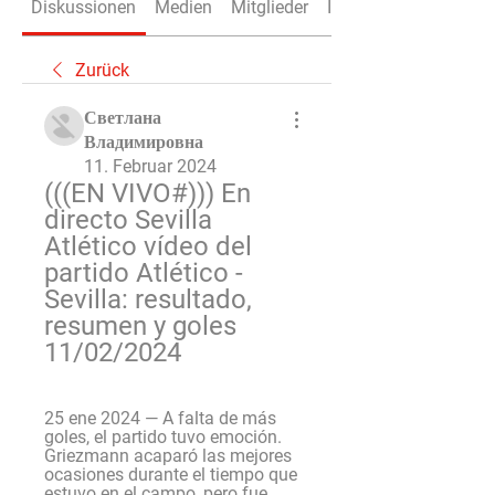
Diskussionen
Medien
Mitglieder
Info
Zurück
Светлана
Владимировна
11. Februar 2024
(((EN VIVO#))) En 
directo Sevilla 
Atlético vídeo del 
partido Atlético - 
Sevilla: resultado, 
resumen y goles 
11/02/2024
25 ene 2024 — A falta de más 
goles, el partido tuvo emoción. 
Griezmann acaparó las mejores 
ocasiones durante el tiempo que 
estuvo en el campo, pero fue ...