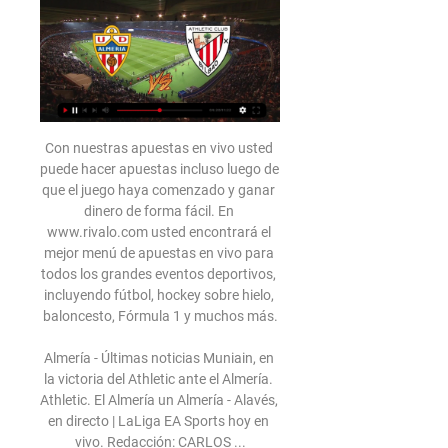
Con nuestras apuestas en vivo usted puede hacer apuestas incluso luego de que el juego haya comenzado y ganar dinero de forma fácil. En www.rivalo.com usted encontrará el mejor menú de apuestas en vivo para todos los grandes eventos deportivos, incluyendo fútbol, hockey sobre hielo, baloncesto, Fórmula 1 y muchos más.

Almería - Últimas noticias Muniain, en la victoria del Athletic ante el Almería. Athletic. El Almería un Almería - Alavés, en directo | LaLiga EA Sports hoy en vivo. Redacción: CARLOS ...

UD Almería Bienvenidos, aficionados del Athletic Club. Durante vuestra estancia en . UD Almeria and Palmeiras have reached an agreement for the loan of ...

"Porque me estaba acercando, y cuando realmente lo derramé, porque estaba superando la ventaja, ahí fue cuando tiré del músculo". Con los ojos húmedos ahora, Peacock se llevó una mano a la cara y miró hacia otro lado. "Y, por supuesto, subí al aire y aterricé sobre mi pie opuesto y salté al otro lado de la línea".

Mushuc Runa Sporting Club, mayormente conocido como Mushuc Runa, es un club deportivo ecuatoriano originario de la ciudad de Ambato, fundado por el Abogado Luis Alfonso Chango 2 de enero de 2003. [1] Su disciplina principal es el fútbol en el que debutó en la Segunda Categoría de Tungurahua en 2009.Actualmente participa en la Serie A de Ecuador

Transmisión de determinados medios de trasporte usados (Vehículos de turismo, todoterrenos, motos, motocicletas, ciclomotores, tractores, remolques, quads, embarcaciones, aeronaves etc.). Año 2018. IMPUESTO SOBRE TRANSMISIONES PATRIMONIALES Y ACTOS JURÍDICOS DOCUMENTADOS TRANSMISIONES PATRIMONIALES ONEROSAS.

Tributación en operaciones societarias. Al comienzo y durante el periodo de actividad de las sociedades, es frecuente que se produzcan operaciones de aportación o adjudicación de inmuebles por parte de los socios, para la constitución, ampliación, reducción de capital o disolución de la misma.

Información de contacto, mapa y direcciones, formulario de contacto, horario de apertura, servicios, puntuaciones, fotos, videos y anuncios de Price venta por catálogo en línea Zoe, Ropa (marca), Calle Rey Topiltzin Mz 78 Lt 31, Mexico City.

El RB Leipzig continuó haciendo historia en la Liga de Campeones y se clasificó a las semifinales tras superar por 2-1 en la recta final del partido al Atlético de Madrid, este jueves en su duelo de cuartos de final en Lisboa. El español Dani Olmo adelantó en el 50 al Leipzig, el portugués Joao Félix igualó en el 71 para el Atlético de penal y en el 88 el estadounidense Tyler Adams.

2020-5-12 · © Tecnológico de Costa Rica, Costa Rica, 2020. Teléfono: (506) 2552-5333 / Teléfono de Emergencia Política de privacidad | Accesibilidad | Administrador.

Básquetbol > LA VUELTA Se liberó la práctica del básquetbol al aire libre y El Metro se jugará en agosto. La Secretaría Nacional del Deporte le dio luz verde a los clubes que jugarán el.

Posiciones: 1º Banco Nación 42 puntos, 2º Boca-Mercedes 33, 3º River Plate 27, 4º Bell Voley 23, 5º Gimnasia y Esgrima (La Plata) 19, 6º Club María Juana 16, 7º Regatas de Resistencia y Estudiantes de Paraná 15, 9º Los Andes Alcorta 9 y 10º Koyote de Salta 0 unidad.

San Lorenzo obtuvo su primer triunfo del año ante un deslucido Vélez.. San Lorenzo de Almagro venció por la mínima diferencia a Vélez. Quimsa arribó a Buenos Aires con la autoestima.

O presidente do Bahia, Guilherme Bellintani, veio a público na noite desta segunda-feira, 16, para explicar o posicionamento do clube diante da pandemia de coronavírus (Covid-19), que, no Estado.

ERP. Tiene que ganar, debe de ganar más aún cuando juega de local y eso lo sabe el Atlético Grau de Piura, quien se enfrentó al Cienciano del Cusco, derrotándolo una vez más en la competencia de la Liga 2, que busca catapultarse y regresar a la primera división del fútbol profesional. Dos goles contra 1 fue el resultado final y de esa manera, recupera el traspiés de la última...

Real Sociedad - Osasuna, en directo Sigue el partido amistoso de pretemporada entre la Real Sociedad y Osasuna Comparte en Facebook Comparte en Twitter Comparte en Whatsapp Enviar por mail

Sigue en directo el Real Valladolid - Leganés. Todos los detalles del fútbol de LaLiga en 20minutos.es Real Valladolid - Leganés: Resultado, resumen y goles en directo del partido de fútbol de.

El análisis predictivo realizado por nuestros tipsters nos muestra que Eintracht Frankfurt tiene una probabilidad de salir victorioso del 63.69% con una cuota de 1.57, y en el otro sentido Basilea tiene una chance de ganar el partido del 18.18% con una cuota de 5.50. Tutorial para realizar apuestas para el partido Eintracht Frankfurt vs Basilea:

[EN VIVO] Sigue le score Sport Boys Sporting Cristal en directo y resultados del partido con nuestro liverscore Fútbol. Partido Primera División, Apertura jugada el 19/05/18 (01:00).

Partido en directo MEMEDEPORTES.COM M Partidos del día LaLiga (España) Champions League (Europa) Premier League (Inglaterra) Serie A (Italia) Bundesliga …

UD Almería - Athletic Club » Pronósticos, Resultados & La temporada pasada Athletic Bilbao ganó los dos partidos contra UD Almería (4-0 como local y 2-1 como visitante). Mostrar más datos. ¿Quién gana? Ver ...

En directo / LIVE Dallas Stars - Nashville Predators NHL - 1 enero 2020. NHL - Sigue en directo el partido de Hockey Hielo entre Dallas Stars y Nashville Predators que tendrá lugar el 1 enero 2020 a las 20:00. Sigue en Eurosport el resultado en directo del partido, así como las jugadas más importantes. También te ofrecemos las alineaciones.

A Secretaria Estadual de Saúde (SES-PE) confirmou, nesta sexta-feira (22.05), 1.849 novos casos da Covid-19 em Pernambuco. Entre os confirmados hoje, 432 se

Cienciano sube hasta la posición número uno gracias a este triunfo que lo deja con seis puntos en el primer lugar por una mejor diferencia de gol que sus rivales, su próximo rival del Cienciano será bastante complicado, ya que deberán visitar al Alianza Atlético de Sullana. Comerciantes Unidos por su lado baja hasta el lugar 11 con un solo punto y deberá enfrentar a Sport Loreto el.

22 (Línea 22) La primera parada de la línea 22 de colectivo es Retiro San Martín ( 22) y la última parada es Laprida, 36. La línea 22 (Dirección: Quilmes) está operativa los todos los días. Información adicional: la línea 22 tiene 67 paradas y la duración total del viaje …

31/03/2020 - O primeiro lote com 500 mil kits de testes rápidos para o novo coronavírus, comprados pela empresa Vale, já chegaram ao Brasil. A

El cuarteto de saxofones Púrpura Pansa actuará el 21 de mayo en el Salón de Actos del Ateneo Musical del Puerto a partir de las 20:30 horas.

Real Sociedad - CA Osasuna . 3:1 (1: 1) Este encuentro no fue visitado por ningún otro usuario ¿Apoyas a tu club favorito en el estadio siempre que juega en casa? Con la herramienta "Groundhopping" de Transfermarkt puedes anotar.

Ver Valladolid vs Real Madrid en vivo por internet. El Real Madrid no puede permitirse otro tropiezo no ya para pelear por la Liga, algo que suena imposible, sino para no dejarse sorprender por un Getafe que con su victoria de ayer está situado a tres puntos de los de Solari.

▶️ Almeria vs Athletic Bilbao - en vivo ver partido online y Almeria vs Athletic Bilbao en vivo online, en directo y predicciones y Head to Head Bilbao y Athletic Bilbao marca 2.4 goles contra UD Almería (como promedio) ...

Luego del empate 1-1 entre Mushuc Runa y Macará de Ambato por el cierre de la jornada 24 de la LigaPro, el entrenador del cuadro del Ponchito, Martín Cardetti, dio …

El Ex Convento de Santa Rosa fue construido en el siglo XVII como beaterio de las monjas dominicas. Posteriormente fungió como convento dedicado a Santa Inés y después funcionó como convento bajo la advocación de Santa Rosa de Lima (la primera santa del continente americano).

Resultado do jogo Caldense x Cruzeiro ao vivo (Campeonato Mineiro) em 29/07/2020. Caldense e Cruzeiro com placar ao vivo online e em tempo real, com vídeo para assistir o jogo.

El fortalecimiento urbanístico de Valledupar se refleja en las. de toneladas y que genera unos 32 mil empleos directos e. frente con mucha dedicación y fortaleza a los Tratados.

19 20 CD Palestino Chile maillots de foot camiseta de fútbol local visitante 3er 2019 2020 camiseta de fútbol Camiseta de futbol S-2XL.. Chile Al por mayor en línea 5 5 689 Comentarios. chile, universidad chile? En realidad, para incrementar tu confianza a la hora de comprar. Marcar y Compartir. Productos chinos al por mayor.

UD Almeria | Web Oficial Recta final en la preparación del partido ante el Athletic Club. Primer This opens in a new window. Actualidad del club y retransmisiones en directo ...

Don Omar en vivo en Obras Sanitarias. Este domingo 16 de octubre regresa el pionero del reggaeton, Don Omar, a la Argentina, para dar un show en Obras Sanitarias, con invitados sorpresa y una.

Bienvenido al canal de streaming del Club Universidad de Chile ? Sigue a través de esta página todas las transmisiones EN VIVO de nuestras conferencias de prensa, presentación de …

Por lo tanto, sabrás contra qué otro equipo jugará y cuándo podrás ver los partidos en vivo por los canales de TV y las plataformas de emisión en directo de Chile, incluido CDF, Claro Sports, Fox Sports, ESPN, DirecTV Sports, ChileVisión, TVN y muchos más. Esta temporada, no te pierdas ningún partido de Palestino en vivo gracias a.

Maiores Goleada Avaí Avaí 6x0 Chapecoense (28/09/1998) - Série C Chapecoense 0x6 Avaí (13/04/2008) - Catarinense Avaí 6x1 Chapecoense (03/05/2009) - Catarinense Empate com mais gols Chapecoense 4x 4 Avaí (07/10/2007) - Copa SC. Último confronto: Avaí 2x2 Chapecoense. Data: 01/04/2018.

Dónde ver el UD Almería - Athletic Club de la LaLiga EA UD Almería – Athletic Club: Retransmisión y hora. Partido: UD Almería vs. Streaming en Directo: MOVISTAR+. Transmisión en DIRECTO: ¿Quién transmite el ...

Eintracht Frankfurt - Werder Bremen. Sigue en directo y