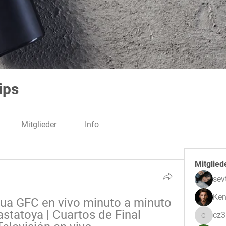
ips
Mitglieder
Info
Mitglied
sev
Ken
ua GFC en vivo minuto a minuto 
statoya | Cuartos de Final 
cz
cz3pwe