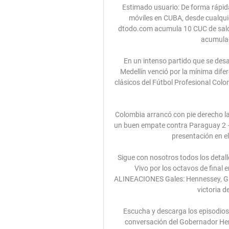
Estimado usuario: De forma rápida y sencilla, usted puede recargar el saldo a teléfonos móviles en CUBA, desde cualquier lugar del mundo. Si recarga con Moviles.compra-dtodo.com acumula 10 CUC de saldo adicional GRATIS (CUPON) que dura 330 días por el acumulado de los pagos efectuados.

En un intenso partido que se desarrolló en el estadio Atanasio Girardot, Independiente Medellín venció por la mínima diferencia a Atlético Nacional, en el marco de la jornada de clásicos del Fútbol Profesional Colombiano. La victoria del 'Poderoso' fue gracias a un tanto de Juan Fernando

Colombia arrancó con pie derecho la Copa América derrotando a Argentina 2-0. Catar sacó un buen empate contra Paraguay 2 – 2 y demostró que está trabajando para dar una buena presentación en el mundial 2022, del cual será anfitrión.

Sigue con nosotros todos los detalles, goles e incidencias del Gales vs Irlanda del Norte en Vivo por los octavos de final en la Euro 2016. Gales vs Irlanda del Norte en Vivo ALINEACIONES Gales: Hennessey, Gunter, Taylor, Chester, Williams, Davies,. Los memes de la victoria de México ante Estados Unidos

Escucha y descarga los episodios de Podcast JUICIO A LA NOTICIA gratis. Audio de la conversación del Gobernador Henry Falcón con los moderadores del programa 100% Noticias en el Canal 11 del Zulia @HenriFalconLara Programa: Podcast JUICIO A LA NOTICIA. Canal: JUICIO A LA NOTICIA. Tiempo: 26:00 Subido 03/10 a las 01:49:28 8757110

Los guerreros de la montaña sumaron su primer punto del torneo tras empatar a cero goles en la ciudad de Mérida contra Estudiantes en un partido que pudo ser para. La apuesta cambió y el profesor Darío Martínez debió jugar con un solo delantero para mantener la línea defensiva y. Portuguesa F.C. y Trujillanos F.C. no se.

En el año 2005, fui seleccionado para participar del Seminario de Capacitación para Líderes Democráticos, organizado por la O.E.A. y el B.I.D., dictado por la Universidad Torcuato Di Tella. En el 2006, concurrí a la Actualización Continua de Municipalidades dictada en la Universidad Nacional …

Mercedes-benz - hymer b class 575 starlight mercedes-benz - hymer b class 575 starlight. modelo 2014 (primer registro diciembre 2013),mercedes sprinter 316cdi 2.2l,euro 5,120 kw/163cv.transmisión automática,tanque de combustible de 100 l,peso total: 3500 kg (la unidad con b - es el modelo más liviano de hymer en este tamaño,de ahí el.

Tacuarembo FC Sud América en directo: Consulta el resultado del partido Tacuarembo FC Sud América en vivo y sigue el marcador en directo gracias a nuestro livescore. Partido Segunda División jugado …

Guastatoya vs Antigua GFC 2-0 RESUMEN Y - YouTube YouTube YouTube 3:44 YouTube El Futbolero77 (Aguilar77) 29 nov 2023 29 nov 2023 Falta(n): vivo minuto

CONMEBOL Sudamericana Comentarios en directo del Universidad Católica v Independiente Medellín 17 de agosto de 2016, incluyendo todas las estadísticas y eventos clave del partido, actualizado al instante.

La conducción de calor o transferencia de energía en forma de calor por conducción es un proceso de transmisión de calor basado en el contacto directo entre los cuerpos, sin intercambio de materia, por el que el calor fluye desde un cuerpo de mayor temperatura a otro de menor temperatura que está en contacto con el primero. ¡Nuevo!!:

22:52 Partido en el que al Dépor se le ve algo mejor organizado en defensa y en la presión arriba, pero cuando tiene la pelota no tiene muy claro qué hacer con ella

Reserva ZOO Luján, Luján en TripAdvisor: Consulta 3.931 opiniones, artículos, y 4.498 fotos de ZOO Luján, clasificada en TripAdvisor en el N.°4 de 20 atracciones en Luján.

Tras un centro de Zarfino el balón le cayó en el segundo palo al extremo del Extremadura, quien disparó raso y superó al portero del Lugo. Con lo que no contaba Nono era con José Carlos, que se lanzó al suelo para evitar el primer tanto azulgrana casi en la línea de gol