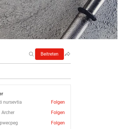
Beitreten
er
ti nursevtia
Folgen
 Archer
Folgen
3pwecpeg
Folgen
cpeg