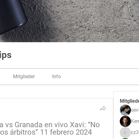
ips
Mitglieder
Info
Mitglied
sev
Ken
a vs Granada en vivo Xavi: “No 
os árbitros” 11 febrero 2024
cz
cz3pwe