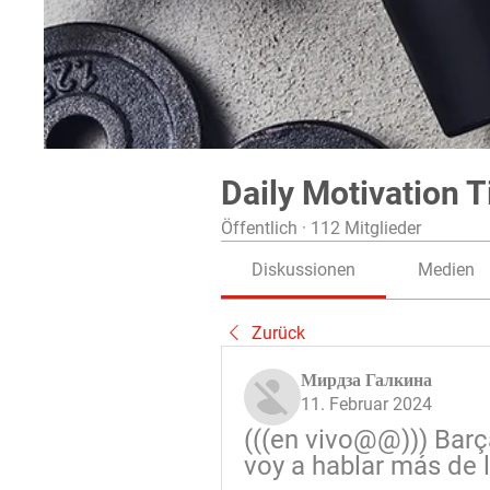
Daily Motivation T
Öffentlich
·
112 Mitglieder
Diskussionen
Medien
Zurück
Мирдза Галкина
11. Februar 2024
(((en vivo@@))) Barç
voy a hablar más de l