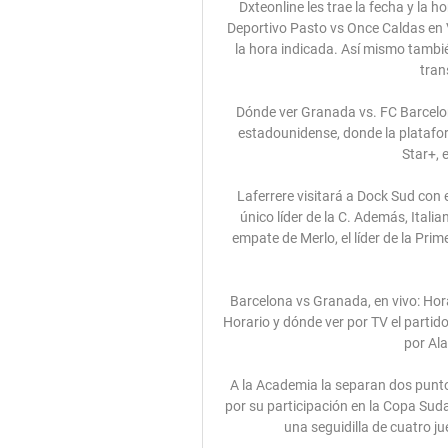
Dxteonline les trae la fecha y la hora de dicho encuentro para que puedan ver el partido Deportivo Pasto vs Once Caldas en Vivo por su canal favorito en sus respectivos países y a la hora indicada. Así mismo también podrán ver este partido en algunas paginas web de transmicion online o en vivo.

Dónde ver Granada vs. FC Barcelona en TV, streaming y 6 oct 2023 — Fuera de territorio estadounidense, donde la plataforma ESPN+ es la opción en streaming, está disponible Star+, el servicio de Internet que ...

Laferrere visitará a Dock Sud con el sueño de ganar y quedar a un punto de Cañuelas, el único líder de la C. Además, Italiano será local ante Excursio. El sueño está vivo. Tras el empate de Merlo, el líder de la Primera C es uno solo: Cañuelas. Y es por eso que Laferrere buscará meterle

Barcelona vs Granada, en vivo: Horario y dónde ver por TV Barcelona vs Granada, en vivo: Horario y dónde ver por TV el partido de la jornada 24 de LaLiga. Publicado 10 febrero, 2024 por Alan Osornio. Barcelona vs ...

A la Academia la separan dos puntos del líder Nacional Potosí, que no juega en esta fecha por su participación en la Copa Sudamericana. Los académicos empiezan esta jornada con una seguidilla de cuatro juegos sin salir de La Paz, en la que la meta, es …

España y Níger disputan su segundo encuentro de la Copa Mundial de la FIFA de la categoría Sub-17, el Jawaharlal Nehru Stadium será el escenario en el que estas dos selecciones intenten llevarse la victoria de cara a sus aspiraciones para la segunda ronda en el grupo D.

Transmisiones Automáticas de Pachuca S.A. de C.V. 115m Puertas automáticas pachuca 114m HG POWER CENTER 41m Brito Soriano Manuel 183m Partes y Refacciones Hidalgo 206m Grupo Esquivel Autopartes 41m Llantas y Lubricantes Nasmar S.A. de C.V. 41m. Lugares cercanos Transmiciones Automaticas de Pachuca S.A. de C.V. Carnitas "Piolín" 2m Oxxo 3m.

(Por NTM)- Por el partido que tienen pendiente de la décima fecha de la Superliga del fútbol argentino, Godoy Cruz y Lanús jugarán hoy en Mendoza, el encuentro fue postergado por la participación del ‘Granate´ en la final de la Copa Libertadores 2017. El encuentro se jugará desde las 21.10 en el estadio Malvinas Argentinas de […]

0 vs 0 ResumenLiga Pro 2019 Centro Deportivo Olmedo vs UniversidadCatólica Estadio Olímpico de Riobamba 18/10/19 – 19h15 Árbitro central: Augusto Aragón A1: Andrés Tola A2: Juan Cruz 4to: Christian Aguirre Asesor de Arb: Sergio Flores Comisario: Jaime Camacho Minuto a minuto Olmedo 1. Iván Brun 29. Ángel Viotti 3. Nicolás Ortiz 18.

Salamanca CF UDS "B" Real Salamanca Monterrey CF 2015 - 2016 Salamanca CF UDS: CD Hergar Camelot Helmántica CDF Helmántico 2014 - 2015 Unionistas de Salamanca: CDF Helmántico CD Hergar Camelot Helmántica. 38 equipos (León, Segovia y Valladolid) 8.

Uruguay Sub-20 y Ecuador Sub-20 disputarán el partido lunes 14 - enero - 2013 por la jornada 3 del campeonato: Sudamericano Sub-20. El escenario para el encuentro Uruguay Sub-20 vs Ecuador Sub-20 es el Bicentenario ciudad - San Juan, Argentina.

Instituto quiere reponerse del mal arranque de la Primera Nacional tras las derrotas ante Sarmiento y Villa Dálmine. El plantel entrenó este martes en el La Agustina pensando en el cruce con Deportivo Riestra por la fecha 3 en condición de visitante.

Este mediodía, la Divisional Profesional de la Asociación Paraguaya de Fútbol programó las dos últimas fechas del campeonato Apertura. Por la fecha 21, River Plate enfrentará al Campeón Olimpia, en el Edatadio Río Parapití del Club2 de mayo desde las 19:10.

River-Godoy Cruz y Lanús-Banfield, los destacados del domingo. El elenco Millonario viaja a Mendoza para llevarse tres puntos vitales para seguir trepando en la tabla, en el marco de la 18ª fecha del torneo de Primera División.

Contactos sexo real gratis en Lugo. Contactos con mujeres, hombres y parejas sexo real gratis en Lugo. Conocer gente sexo r