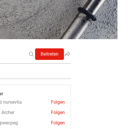
Beitreten
er
ti nursevtia
Folgen
 Archer
Folgen
3pwecpeg
Folgen
cpeg