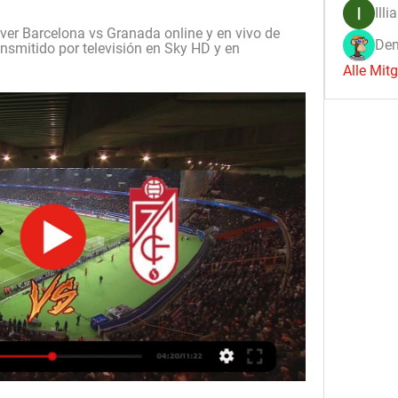
Illi
er Barcelona vs Granada online y en vivo de 
Den
nsmitido por televisión en Sky HD y en 
Alle Mit