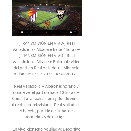
(TRANSMISIÓN EN VIVO-) Real Valladolid vs Albacete hace 2 horas — (TRANSMISIÓN EN VIVO-) Real Valladolid vs Albacete Balompié vídeo del partido Real Valladolid - Albacete Balompié 12.02.2024 - Azscore 12 ...

Real Valladolid – Albacete: horario y dónde ver el partido hace 10 horas — Consulta la fecha, hora y dónde ver en directo por televisión el Real Valladolid – Albacete, partido de fútbol de la Jornada 26 de LaLiga ...

En vivo Rionegro Águilas vs Deportivo Pasto vea el minuto a minuto del partido Rionegro Águilas vs Deportivo Pasto de la Liga Águila. Goles, alineaciones y resumen del partido.

No es lo único: la televisora oficial también transmite en vivo los partidos del Necaxa, a pesar de que Televisa cuenta con una repetidora en la entidad. Aguascalientes TV también ha abierto su señal para difundir actividades propias del club, como sucedió en la contratación de Hugo Sánchez como técnico.

Edo. Aragua (Venezuela) Publicado Hace 3 días.. Mantener contacto directo con sus clientes (100% campo), dándoles las respuestas oportuna. Realizar proyecciones de cobranza diaria y semanal, para lograr el plan estimado de cobro elaborado y creado por su supervisor.

Fútbol Chileno Palestino derrotó a Cobresal y le tendió una mano a Universidad de Chile. Los árabes golearon al cuadro nortino y le abrió la chance a …

Real Valladolid vs Albacete Balompié H2H Dónde ver Real Valladolid vs Albacete Balompié en línea?AiScore provides Real Valladolid vs Albacete Balompié(2024/02/12) en vivo puntuación,h2h,predicción ...

Atlético Huila que goleó contundentemente hoy en el estadio Manuel Murillo Toro de Ibagué por 5 goles a 1 al Deportes Tolima, dio un inicio bastante movido a la décima jornada de la Liga colombiana de fútbol que tiene como líder provisional a Independiente Medellín que derrotó en condición de local a Patriotas, 3 a 1 con anotaciones de.

Entornointeligente.com / Aragua se tituló subcampeón en nacional juvenil de voleibol / Diario el Siglo / La selección masculina juvenil de voleibol del estado Aragua obtuvo una destacada actuación en el Campeonato Nacional que se llevó a cabo desde el 31 de octubre al 6 de noviembre en las instalaciones de la Ciudad Deportiva.

Iker Ugal está en Facebook. Únete a Facebook para conectar con Iker Ugal y otras personas que quizá conozcas. Facebook da a la gente el poder de...

Valladolid - Albacete Previa, Pronostico y Apuestas hace 4 horas — Resultados en directo. Resultados Fútbol · Colaboradores. Deportes en vivo Albacete Balompié en el Estadio José Zorrilla de Valladolid ...

En vivo: Valladolid-Albacete Real Valladolid en | Group hace 14 horas — En vivo: Valladolid-Albacete Real Valladolid en | Jali Afya Group 12/02/2024 Cobertura en vivo de Real Valladolid vs.

Deportivo Saprissa vs Jicaral Sercoba se medirán este miércoles 14 de agosto por la sexta jornada de la primera división de Costa Rica. Saprissa vs Jicaral en vivo. En el encuentro que se disputará en el estadio Ricardo Saprissa Aymá (San José).

Como cada 12 de octubre y en conmemoración del Día de la Hispanidad, la Familia Real va a presidir durante la mañana de este sábado, la Fiesta Nacional, a presenciar el tradicional desfile militar y la exhibición aérea. Los reyes Felipe VI y Letizia y sus hijas, la princesa Leonor y la infanta

Andrea Berta, director deportivo del Atlético de Madrid, está en Argentina para ver en directo a Santiago Cáseres, centrocampista de Vélez Sarsfield.

La Jornada Maya Foto: Lmbmex Oaxaca, Oaxaca Jueves 27 de septiembre, 2018 Los Guerreros de Oaxaca contaron con gran apertura de José Carlos Medina y ofensiva oportuna para que se adelanten en la serie final de la zona del Sur contra los Diablos Rojos del México al ganar 2 carreras por 1 el quinto juego en el estadio “Eduardo Vasconcelos”.

El KS Vive Kielce es un equipo profesional de balonmano polaco, afincado en la ciudad de Kielce. Fue fundado en 1965 como el Iskra Kielce . Juega sus partidos como local en el Hala Legionów , con capacidad para 4.000 personas.

Apuestas y Pronóstico del Valladolid vs Albacete 12/02/24 hace 1 día — directo. Los pucelanos han superado un bache terrible y siguen cerca vivo y hoy mismo. Todos los premios, estadísticas y ganadores de los ...

Encuentra todas las ofertas en el catálogo Alcampo. Alcampo está considerado como la cadena de hipermercados más baratos de España y ofrece una gran variedad de productos organizados en sus distintas secciones.

México, Jamaica y Martinica resolvieron con victorias macizas su estreno en la decimocuarta jornada de la Copa Oro de la Concacaf, en tanto que la decepción marcó la aparición de Honduras, El Salvador, Nicaragua y Estados Unidos, el anfitrión del torneo.

Con los mismos titulares que saltaron a la cancha del estadio Banco del Pacífico-Capwell el pasado sábado, en la victoria 2-0 sobre Macará, Emelec enfrentará hoy (16:00) en Machala a Fuerza Amarilla, en el estreno del DT Marcelo Fleitas -exjugador y entrenador del club millonario- al mando del equipo orense. El encuentro es válido por…

TDN | PirloTv, PirloTv.Online, PirloTv.es, Roja Directa Online: rojadirecta.me, rojadirecta.es, rojadirecta.it, rojadirecta.net, rojadirecta.com

Moovit proporciona mapas gratuitos y direcciones en vivo para ayudarte a navegar por tu ciudad. Mira los horarios, las rutas, los servicios y descubre cuánto tiempo lleva llegar a Fragata Presidente Sarmiento 1947 en tiempo real. ¿Buscas la estación o parada más cercana a Fragata Presidente Sarmiento 1947?

Sigue en vivo el Albacete vs Málaga, partido de la jornada 5 de la LaLiga SmartBank que se juega hoy, sábado 21 de septiembre a las 20:30 horas, en As.com

Delfín pierde opción del título directo y definirá ante Emelec o El Nacional Delfín empató 1-1 con Macará y perdió la opción de ganar el título de forma directa y esperará decidir la corona con el vencedor de la segunda etapa, entre Emelec o El Nacional que tienen la mayor posibilidad.

DIRECTO | RUEDA DE PRENSA DE PEZZOLANO PREVIA YouTube YouTube 8:01 YouTube Real Valladolid C.F. Hace 1 día Hace 1 día

La élite de la sociedad se enorgullece de no beberlas ya que preferían diversas bebidas preparadas con cacao. El xocolātl era uno de los mayores lujos disponibles y se convirtió en la bebida de gobernantes, guerreros y nobles. Fue condimentado con vainilla, miel y una interminable lista de hierbas y especias, entre ellas chiles.

Mirá nuestras 289 ofertas de inmuebles en Velez Sarsfield, y encontrá tu próxima propiedad con Zonaprop.com.ar. Las zonas más populares de Velez Sarsfield son: Palermo, Belgrano y Recoleta. Consultá avisos relacionados con: Departamentos, PH y Casas en Velez Sarsfield …

Cualquiera de los 3 códigos de área (prefijos) sirven para llamar a teléfonos en República Dominicana, en cualquier ciudad, siendo el 809 el más utilizado. Cómo llamar a móviles en Rep. Dominicana. Las números de teléfono móvil de Rep. Dominicana incluyen el prefijo local (o código de área) del estado.

Consulta los datos del partido Estudiantes de Mérida vs. Deportes Temuco en la competición Copa Sudamericana 2018 con comentarios en directo en AS.com. Liga Portuguesa ; Masters 1000 París. Estudiantes de Mérida - Deportes Temuco en vivo y en directo online: Copa Sudamericana 2018.

Larrivey convirtió un gol en la goleada de Cerro Porteño. El equipo de Miguel Ángel Russo le ganó 4-0 a Santaní y cortó una racha de tres partidos sin ganar.

Charros de Jalisco > Entradas para Béisbol: compra boletos para Charros de Jalisco en el sitio Ticketmaster MX y encuentra el calendario de eventos y ofertas. Debes establecer tu navegador para que acepte cookies y también debes activar JavaScript para poder acceder a algunas funciones específicas de este sitio, incluyendo la compra de boletos.

El líder del PERI, que acaba de ser electo diputado, anunció que impulsará una reforma constitucional para establecer en Uruguay un Poder Legislativo unicameral. 29 oct 2019 Al Día 810 Entrevistas Álvaro Delgado: “Rumbos, Leyes y Gabinete, las condiciones para el gobierno multicolor”

Mejorar la estabilidad general del equipo y el acierto ofensivo serán claves para sumar algo positivo en Pontevedra y continuar así con la mejoría que pudo comprobarse en la última victoria del Recoletas, en Huerta del Rey ante el Helvetia Anaitasuna (34-31).

Nemanja Maksimovic, centrocampista del Astana, otorgó a Serbia el título mundial sub-20 en Nueva Zelanda y frustró el sueño de Brasil. Nemanja Maksimovic, centrocampista del. cuya carrera como futbolista discurrió en su mayoría en varios clubes de España,. cuyo remate lo detuvo muy atento en la misma línea el portero Jean.

El Fraikin BM. Granollers en cuartos de final de la Copa del Rey. 20-05-2017. El Bidasoa-Irun ya conoce a su primer rival en la fase final de la Copa del Rey. El sorteo celebrado en el Palacio Municipal de los Deportes de León este sábado ha emparejado al Bidasoa-Irun con el Fraikin BM.. En directo / Zuzenean.

Valladolid vs Albacete en directo Real hace 55 minutos — Valladolid vs Albacete en directo Real Valladolid vs Albacete - marcador en vivo 12 febrero 2024 hace 7 minutos — Cara a cara | Real ...

Tigres de Quintana Roo subió al segundo lugar y Diablos Rojos retrocedió un peldaño al perder la serie ante Olmecas. En el cuarto sitio se mantiene Pericos de Puebla, pero acechado muy de cerca por Bravos de León, quienes ganaron sus dos últimas series por barrida y tienen la …

María Imelda González Mecalco, Alba Yanalte Álvarez Mejía y Rosa María Nashiki Angulo- Evaluación de los aprendizajes en la Licenciatura en Psicología Educativa.. María Joaquina Sánchez Carrasco,. María Araceli Gutiérrez Reyes y Héctor Mario Armendáriz Ponce-Formación inicial:.

Enlaces desde los que se emitirán en directo todas las actividades y charlas que las compañeras de CGT Camp de Morvedre han organizado para este sábado, 19 de mayo. -10:00 h. Presentación Jornada Cultural Libertaria Camp de Morvedre. Un sistema público de educación de raíces libertarias en la revolución