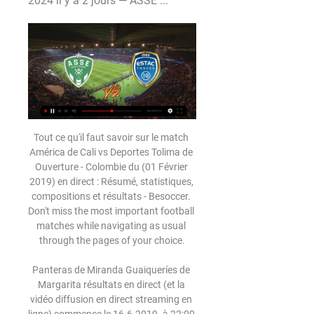
2024 il y a 2 jours — ASSE ...
Tout ce qu'il faut savoir sur le match América de Cali vs Deportes Tolima de Ouverture - Colombie du (01 Février 2019) en direct : Résumé, statistiques, compositions et résultats - Besoccer. Don't miss the most important football matches while navigating as usual through the pages of your choice.

Panteras de Miranda Guaiqueríes de Margarita résultats en direct (et la vidéo diffusion en direct streaming en ligne) commence le 16.6.2019. à 22:00 temps UTC en Copa LPB,Venezuela.

Heracles Almelo PSV Eindhoven résultats en direct (et la vidéo diffusion en direct streaming en ligne) commence le 18.8.2019. à 18:00 temps UTC àPolman Stadion,Almelo,Netherlands en Eredivisie,Netherlands.

regarder St-Étienne ES Troyes AC en streaming live il y a 15 heures — il y a 35 minutes — Le live streaming Saint-Étienne TV gratuit est limité dans sa diffusion, consultez les offres pour regarder.

Charles BOATENG (Avranches) Ottman DADOUNE (VilleFranche) Thomas ROBINET (VilleFranche, 1p) Manuel DELGADO (Toulon) Jonathan RIVAS (Lyon-Duchère) Mamadou DIALLO (Créteil) Maxime FLEURY (Le Puy, 1p) Anthony ROBIC (Laval) Nathan BIZET (Dunkerque)

Saison 2019-2020 du Rugby club vannetais. Lire dans une autre langue Suivre cette page Modifier Cet article est une ébauche concernant un club de rugby à XV. Vous.

Depuis de nombreuses années, nous nous engageons aux côtés des femmes et des hommes pour les accompagner dans leurs projets. La Société Marseillaise de Crédit contribue ainsi à la vitalité du tissu économique et social des territoires.

Ligue 2 Direct commenté Béziers v Clermont du 23 avril 2019, incluant les statistiques du match complet et les moments clés, mis à jour instantanément.

L’esplanade Cœur de Maine : un nouveau lieu qui peut illustrer le « bien vivre » à la mode angevine.© CO – LAURENT COMBET La ville d’Angers est première du Top 10 du classement de L.

Saint-Étienne Troyes en direct live Saint-Etienne - Lolita Life il y a 3 heures — Saint-Étienne face à Troyes commence le 12 févr. 2024 à 19:45 UTC au Stade Geoffroy Guichard stade, Saint Etienne ville de, France.

L'AJ Auxerre concède le nul sur sa pelouse face à l'AC Ajaccio (0-0) mais stoppe sa série de trois défaites consécutives. Toutefois, malgré des choix forts de Pablo Correa, les icaunais ne gagnent toujours pas. Il faudra encore patienter pour célébrer la troisième victoire de l'AJA en championnat... Lire la suite →

Alors que Shamar Nicholson ne devrait pas encore être qualifié pour la rencontre de ce lundi soir à Zulte Waregem, Adama Niane devrait recevoir une nouvelle chance à la pointe de l’attaque carolo au coup d’envoi du match.

Marseille,Grenoble et Paris l'ont éloigné de son domicile mais jamais de son plaisir à venir chaque semaine sur sa terre de naissance pour vivre pleinement sa passion désintéressée en ne recherchant jamais à s’enrichir si ce n'est humainement.

regarder St-Étienne ES Troyes AC en direct live AS Saint-Eti il y a 19 heures — regarder St-Étienne ES Troyes AC en direct live AS Saint-Etienne (ASSE) : actualités, résultats ligue 2, 12 février 2024 St Étienne.

Résumé et photo Ogc Nice Vs Michalovce L'aventure continue! Ce dimanche, Nice recevait Michalovce pour le match retour du 2ème tour préliminaire de la coupe EHF.

regarder St-Étienne ES Troyes AC en direct gratuit Troyes il y a 16 heures — regarder St-Étienne ES Troyes AC en direct gratuit Troyes : 3 absents de marque pour affronter l'ASSE ! 12 février 2024 Kyei reste l'es yeux ...

Pronostic Saint-Etienne – Troyes (Ligue 2) – 12/02/2024 il y a 22 heures — Saint-Etienne – Troyes : Retrouvez nos 3 pronostics gratuits, de même que les meilleur cotes en direct sur les meilleurs bookmakers.

4. Koffi Olomidé, chanteur originaire de la République Démocratique du Congo. 5. Salif Keita, chanteur malien. 6. Fally ipupa, chanteur et danseur originaire de la République Démocratique du Congo. 7. 2Face Ibidia, chanteur, auteur et producteur nigérian. Il est propriétaire d’une boîte de nuit au Nigéria. 8.

République Démocratique du Congo : Le contexte économique Les indicateurs économiques La République démocratique du Congo (RDC) possède les deux tiers des forêts tropicales d'Afrique, un sous-sol riche et un potentiel hydroélectrique important.

Europa League: Lugano, Young Boys et Bâle se lancent dans l'aventure européenne. Bottani, Hoarau et Stocker vont goûter à l'Europe cette saison. [P.Klauzer/G.Kefalas/S.Golay - Keystone] Vidéos et audio. 1 min. Une pétition demande au gouvernement bâlois de renommer une rue au nom de FC Bâle.

Les cookies sont des fichiers créés par les sites que vous consultez. Ils facilitent votre expérience en ligne en enregistrant certaines informations de navigation. Grâce aux cookies, les sites peuvent effectuer les opérations suivantes : Vous permettre de rester connecté; Mémoriser vos préférences sur le site

La solution la plus économique pour aller de Dunkerque à l'aéroport de Marignane. Louez une voiture à Dunkerque et laissez-la directement au parking de l'aéroport Marignane.

Développez votre activité avec nos solutions de distribution en boîte‑à‑lettres. Distribuez vos prospectus, courriers et colis avec Adrexo, leader privé de la communication locale et …

Óscar Plano Pedreño, né le 11 février 1991 à Madrid , est un footballeur espagnol évoluant au poste de milieu de terrain au Real Valladolid.

Bastia-Borgo est actuellement 8e. Il est à son meilleur classement en National Il est à son meilleur classement en National Stephan Milosavljevic a toujours été titulaire sur les matchs auxquels il a participé (en 45 matchs) toutes compétitions confondues tous clubs confondus

Vous pouvez réserver jusqu’à 6 mois à l’avance. Notre conseil, n’attendez pas le dernier moment : plus vous procéderez tôt à la réservation de votre véhicule, plus vous aurez de chances d’obtenir la disponibilité qui vous convient.

Profitez d’avantages avec votre carte de fidélité E.Leclerc. Choix sur plan 3D. Soyez sûr de réserver la place qui vous convient grâce au choix sur plan 3D. Paiement en ligne sécurisé. L’ensemble des transactions sur le site billetterie.leclerc sont entièrement sécurisées. Nous acceptons les cartes CB, VISA et MasterCard.

Découvrez Savoie Mont-Blanc Tourisme (24 boulevard Colonne, 73000 Chambéry) avec toutes les photos du quartier, le plan d'accès, les avis et les infos pratiques : horaires,.

L’ASEC a vaincu l’Africa dans le derby de la 22è journée de Ligue 1 (2-1). Samedi à Bouaké, les Mimosas ont mis fin à une série noire de trois matches sans succès.

Chatter en ligne à Saint-Florent-des-Bois-France. Des rencontres parmi le 451 M de membres sur Badoo, à Saint-Florent-des-Bois. Fais-toi des amis à Saint-Florent-des-Bois sur Badoo ! Des rencontres parmi le 451 M de membres sur Badoo, à Saint-Florent-des-Bois.

Découvrez tous les professionnels à Marcq en Baroeul. PagesJaunes, l'annuaire des professionnels dans votre ville avec recherche par métier.

St-Étienne ES Troyes AC en streaming gratuit AS Saint-Etienn il y a 3 heures — St-Étienne ES Troyes AC en streaming gratuit AS Saint-Etienne - Troyes Compositions : Ligue 2 Football 12 février 2024 Site officiel de l'AS ...

lyon duchÈre as i us concarneau us avranches msm i so cholet usl dunkerque i lyon duchÈre as fc chambly-oise i entente ssg le mans fc i stade lavallois mfc marignane-gignac fc i us concarneau pau fc i ja drancy fc villefranche beaujolais i bourg-en-bresse 01 rodez aveyron football i quevilly rouen mÉtropole

Sunshine Stars vs MFM FC 4:2 in the Premier League - 26/05/2019. Score en direct, stream et H2H résultats. Match Sunshine Stars - MFM FC, équipe, heure de début | Football | Tribuna.com

Découvrez le profil de Hugo RAFFIN sur LinkedIn, la plus grande communauté professionnelle au monde. Hugo indique 4 postes sur son profil. Consultez le profil complet sur LinkedIn et découvrez les relations de Hugo, ainsi que des emplois dans des entreprises similaires.

ARTISAN PAS CHER spécialiste en chauffage sur TREMBLAY-EN-FRANCE 93290 avec Trula hautement qualifié dans l'entretien de chaudière FRISQUET, la plomberie et le chauffage de la marque CHAPPEE, la réparation de chaudière SAUNIER DUVAL, le changement de chaudière VAILLANT et le dépannage d'urgence en chauffage

19h00 Tappara Tampere vs. Frisk Asker, Hakametsän Jäähalli La phase de playoff commence le 12 novembre 2019 et la grande finale aura lieu le 4 février dans le stade de l’un des deux finalistes. Vous trouverez le calendrier complet et tous les détails sur les 8 …

Le basket, toujours le basket. Cela fait 3 ans pratiquement jour pour jour que j'ai repris le flambeau qui m'avait été transmis par Laurent JEANNAS afin de continuer à faire vivre ce blog consacré au Hainaut …

Diffusion Du Reportage Tf1 dans Rennes, The Jack's Bar, samedi, 18. novembre 2017 - Bonjour à tous les motards ont du coeur de rennes vous propose de venir visionner le reportage qui leur ai consac...

Paris sportifs sur Interwetten - fournisseur de paris sportifs depuis plus de 25 ans! 100 Euro bonus nouveau client Grande offre Paris sportifs Paris en direct Football Top cotes Service client 24h/24 Paris en ligne depuis 1997 Inscription rapide en 3 étapes S’inscrire et obtenir le bonus!

Diffraction et diffusion des rayons X à l'Institut Européen de Chimie et Biologie (IECB) Rennes . Centre de Diffractométrie X, Institut des Sciences Chimiques de Rennes (UMR6226) Strasbourg . Service de Radiocristallographie de l'Institut de Chimie de Strasbourg (UMR7177) Toulouse . …

Profil du joueur, statistiques des matchs, ainsi que les derniers matchs et les matchs les plus proches: Theo Van De Weghe - profil / statistiques

Jouez avec nous 1xbet.lat: une large sélection de paris sportifs hockey sur glace - France. Ligue Magnus . Chez nous, vous trouvez des cotes élevées et des paiements instantanés !

Elle peut parfois vivre son 4 en maître nombre 22 et vivre un destin hors du commun (chemin de vie 22 ou née le 22, ou encore année de naissance réduite à 2 chiffres = 22), qui s'