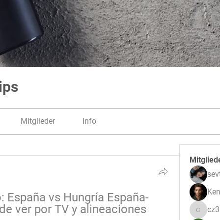
ips
Mitglieder
Info
Mitglied
sev
Ken
vo: España vs Hungría España-
de ver por TV y alineaciones 
cz
cz3pwe