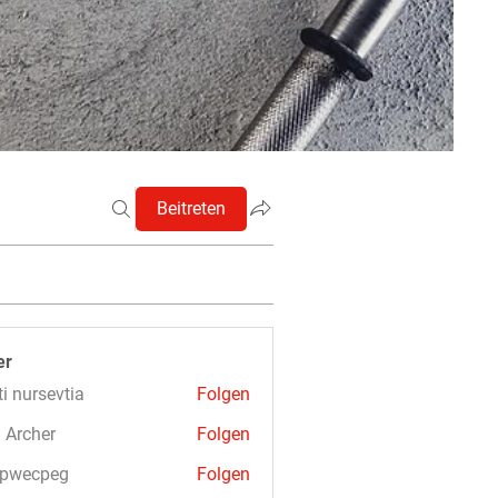
Beitreten
er
ti nursevtia
Folgen
 Archer
Folgen
3pwecpeg
Folgen
cpeg